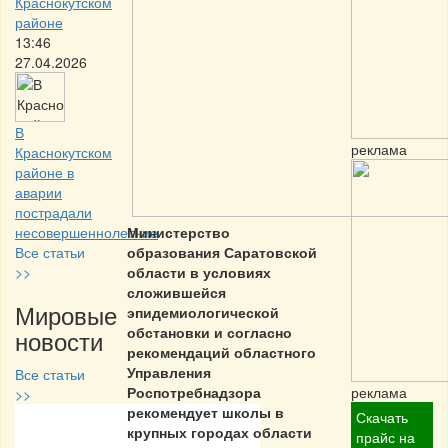
Краснокутском
районе
13:46
27.04.2026
В
реклама
Краснокутском
районе в
аварии
пострадали
несовершеннолетние
Министерство
Все статьи
образования Саратовской
>>
области в условиях
сложившейся
Мировые
эпидемиологической
обстановки и согласно
новости
рекомендаций областного
Управления
Все статьи
Роспотребнадзора
реклама
>>
рекомендует школы в
Скачать
крупных городах области
Частная реклама
прайс на