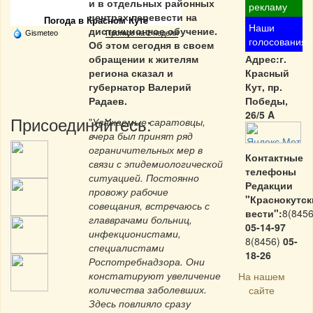
и в отдельных районных
рекламу
центрах перевести на
Погода в Красном Куте
Наши
дистанционное обучение.
Gismeteo
Прогноз на 2 недели
голосования
Об этом сегодня в своем
обращении к жителям
Адрес:г.
региона сказал и
Красный
губернатор Валерий
Кут, пр.
Радаев.
Победы,
26/5 A
Присоединяйтесь:
"
Уважаемые саратовцы,
вчера был принят ряд
ограничительных мер в
Контактные
связи с эпидемиологической
телефоны
ситуацией. Постоянно
Редакции
провожу рабочие
"Краснокутск
совещания, встречаюсь с
вести":
8(8456
главврачами больниц,
05-14-97
инфекционистами,
8(8456)
05-
специалистами
18-26
Роспотребнадзора. Они
констатируют увеличение
На нашем
количества заболевших.
сайте
Здесь повлияло сразу