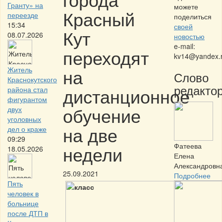
Гранту» на
можете
Красный
переезде
поделиться
15:34
своей
Кут
08.07.2026
новостью
e-mail:
переходят
kv14@yandex.
на
Житель
Слово
Краснокутского
редактор
дистанционное
района стал
фигурантом
обучение
двух
уголовных
на две
дел о краже
09:29
Фатеева
недели
18.05.2026
Елена
Александровн
25.09.2021
Подробнее
Пять
человек в
больнице
после ДТП в