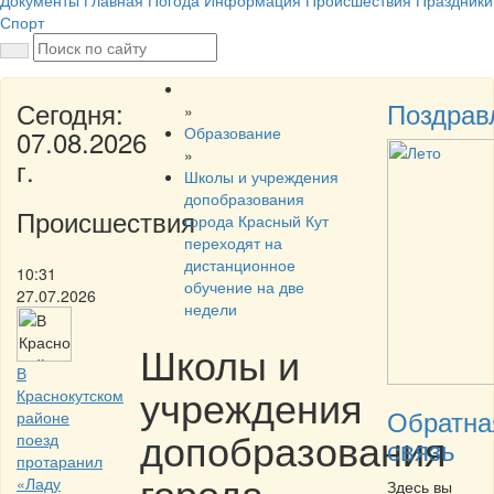
Документы
Главная
Погода
Информация
Происшествия
Праздники
Спорт
Сегодня:
Поздрав
»
Образование
07.08.2026
»
г.
Школы и учреждения
допобразования
Происшествия
города Красный Кут
переходят на
дистанционное
10:31
обучение на две
27.07.2026
недели
Школы и
В
учреждения
Краснокутском
Обратна
районе
допобразования
поезд
связь
протаранил
города
«Ладу
Здесь вы