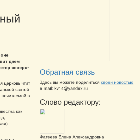
чный
йоне
вит днем
Ветер северо-
Обратная связь
.
Здесь вы можете поделиться
своей новостью
я церковь чтит
e-mail: kv14@yandex.ru
анской святой
 почитаемой в
Слово редактору:
звестна как
ца,
кая)
Фатеева Елена Александровна
там на