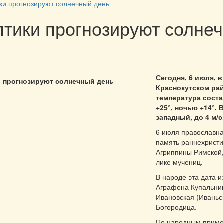
ки прогнозируют солнечный день
тики прогнозируют солне
Сегодня, 6 июля, в
Краснокутском ра
температура соста
+25°, ночью +14°. 
западный, до 4 м/с
6 июля православна
память раннехристи
Агриппины Римской,
лике мучениц.
В народе эта дата и
Аграфена Купальни
Ивановская (Иваньс
Богородица.
По народным приме