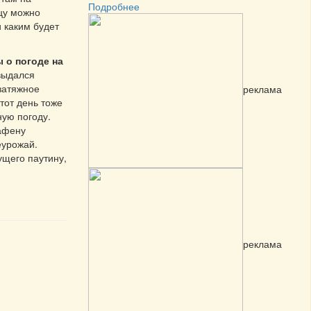
Подробнее
цу можно
 каким будет
 о погоде на
выдался
затяжное
реклама
этот день тоже
ую погоду.
афену
еурожай.
ущего паутину,
реклама