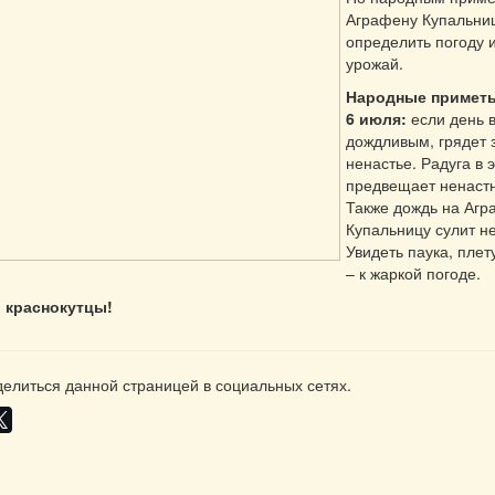
Аграфену Купальни
определить погоду и
урожай.
Народные приметы
6 июля:
если день 
дождливым, грядет 
ненастье. Радуга в 
предвещает ненастн
Также дождь на Агр
Купальницу сулит н
Увидеть паука, плет
– к жаркой погоде.
, краснокутцы!
елиться данной страницей в социальных сетях.