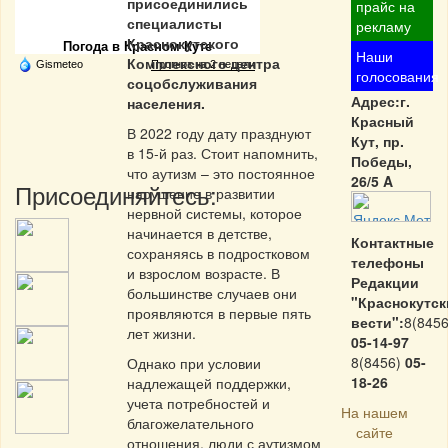
Частная реклама
присоединились
прайс на
специалисты
рекламу
Краснокутского
Погода в Красном Куте
Наши
Комплексного центра
Gismeteo
Прогноз на 2 недели
голосования
соцобслуживания
Адрес:г.
населения.
Красный
В 2022 году дату празднуют
Кут, пр.
в 15-й раз. Стоит напомнить,
Победы,
что аутизм – это постоянное
26/5 A
Присоединяйтесь:
нарушение в развитии
нервной системы, которое
начинается в детстве,
Контактные
сохраняясь в подростковом
телефоны
и взрослом возрасте. В
Редакции
большинстве случаев они
"Краснокутск
проявляются в первые пять
вести":
8(8456
лет жизни.
05-14-97
8(8456)
05-
Однако при условии
18-26
надлежащей поддержки,
учета потребностей и
На нашем
благожелательного
сайте
отношения, люди с аутизмом