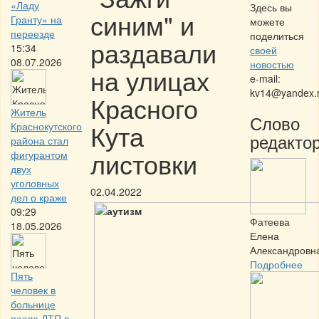
«Ладу
Здесь вы
синим" и
Гранту» на
можете
переезде
поделиться
раздавали
15:34
своей
08.07.2026
новостью
на улицах
e-mail:
kv14@yandex.
Красного
Житель
Слово
Кута
Краснокутского
редактор
района стал
листовки
фигурантом
двух
уголовных
02.04.2022
дел о краже
09:29
Фатеева
18.05.2026
Елена
Александровн
Подробнее
Пять
человек в
больнице
после ДТП в