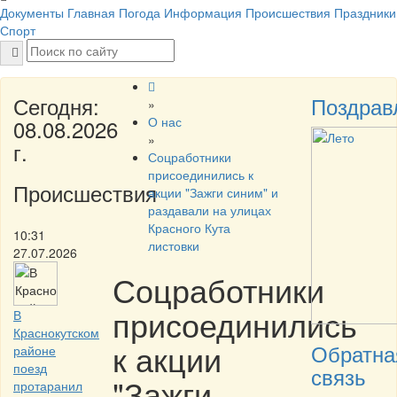
Документы
Главная
Погода
Информация
Происшествия
Праздники
Спорт
Сегодня:
Поздрав
»
О нас
08.08.2026
»
г.
Соцработники
присоединились к
Происшествия
акции "Зажги синим" и
раздавали на улицах
Красного Кута
10:31
листовки
27.07.2026
Соцработники
присоединились
В
Краснокутском
к акции
Обратна
районе
поезд
связь
"Зажги
протаранил