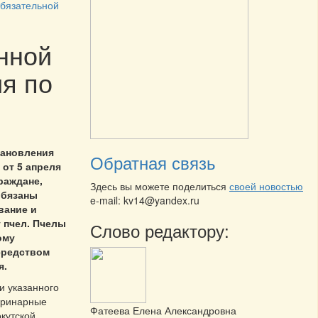
обязательной
нной
я по
тановления
Обратная связь
от 5 апреля
граждане,
Здесь вы можете поделиться
своей новостью
обязаны
e-mail: kv14@yandex.ru
вание и
т пчел. Пчелы
Слово редактору:
ому
средством
я.
и указанного
еринарные
Фатеева Елена Александровна
кутской