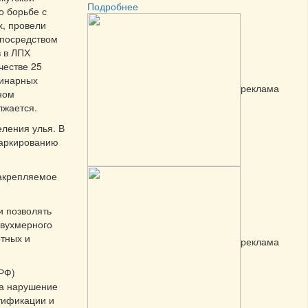
Подробнее
о борьбе с
, провели
 посредством
 в ЛПХ
честве 25
ринарных
реклама
ном
лжается.
ления улья. В
маркированию
закрепляемое
и позволять
двухмерного
тных и
реклама
РФ)
за нарушение
тификации и