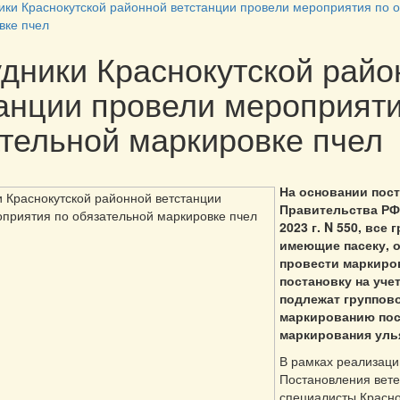
ики Краснокутской районной ветстанции провели мероприятия по 
вке пчел
дники Краснокутской райо
анции провели мероприяти
тельной маркировке пчел
На основании пос
Правительства РФ 
2023 г. N 550, все 
имеющие пасеку, 
провести маркиро
постановку на уче
подлежат группов
маркированию по
маркирования уль
В рамках реализаци
Постановления вет
специалисты Красно