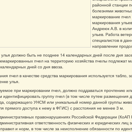
районной станции п
болезнями животных
маркирование пчел
маркирования ульев
Андреюк А.В. в коли
ульев. Работа вете
специалистов в дан
направлении продо
улья должно быть не позднее 14 календарных дней после дня засе
немаркированных пчел на территорию хозяйства пчелы подлежат 
 календарных дней со дня ввоза.
ния пчел в качестве средства маркирования используется табло, 
енке улья.
зуемое при маркировании пчел, должно поддаваться прочтению ил
 идентифицировать группу пчел (в том числе путем размещения 
да, содержащего УНСМ или уникальный номер данной группы живо
ля прямого доступа к нему в ФГИС) с расстояния не менее 3 м.
административных правонарушениях Российской Федерации (КоАП 
дминистративная ответственность физических и юридических лиц 
правил и норм, в том числе за неисполнение обязанности по иден