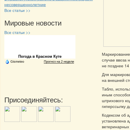
несовершеннолетние
Все статьи >>
Мировые новости
Все статьи >>
Частная реклама
Маркирование 
Погода в Красном Куте
случае ввоза 
Gismeteo
Прогноз на 2 недели
не позднее 14
Для маркирова
на внешней ст
Табло, исполь
иным способом
Присоединяйтесь:
штрихового ко
гиперссылку д
Кодексом об 
установлена а
ветеринарных 