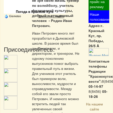
не зря свою жизнь тренер
Частная реклама
прайс на
по волейболу, учитель
рекламу
физической культуры,
Погода в Красном Куте
Наши
добрый и отзывчивый
Gismeteo
Прогноз на 2 недели
голосования
человек - Родин Иван
Петрович.
Адрес:г.
Красный
Иван Петрович много лет
Кут, пр.
проработал в Дьяковской
Победы,
школе. В разное время был
26/5 A
Присоединяйтесь:
он и учителем, и
директором, и тренером. Не
одному поколению
Контактные
выпускников помог выбрать
телефоны
правильный путь в жизни.
Редакции
Для учеников этот учитель
"Краснокутск
был примером воли,
вести":
8(8456
выносливости, мудрости и
05-14-97
справедливости. Между
8(8456)
05-
собой его звали просто
18-26
Петрович. И немного можно
встретить людей так
На нашем
увлеченных своей
сайте