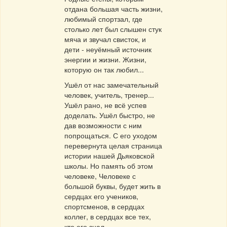
отдана большая часть жизни,
любимый спортзал, где
столько лет был слышен стук
мяча и звучал свисток, и
дети - неуёмный источник
энергии и жизни. Жизни,
которую он так любил...
Ушёл от нас замечательный
человек, учитель, тренер...
Ушёл рано, не всё успев
доделать. Ушёл быстро, не
дав возможности с ним
попрощаться. С его уходом
перевернута целая страница
истории нашей Дьяковской
школы. Но память об этом
человеке, Человеке с
большой буквы, будет жить в
сердцах его учеников,
спортсменов, в сердцах
коллег, в сердцах все тех,
кто его знал.