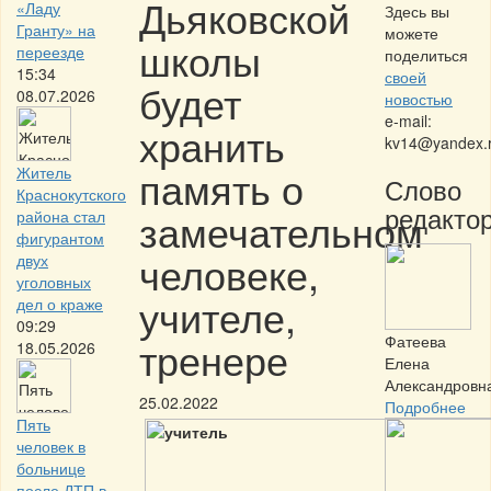
Дьяковской
«Ладу
Здесь вы
Гранту» на
можете
школы
переезде
поделиться
15:34
своей
будет
08.07.2026
новостью
e-mail:
хранить
kv14@yandex.
память о
Житель
Слово
Краснокутского
редактор
замечательном
района стал
фигурантом
человеке,
двух
уголовных
учителе,
дел о краже
09:29
Фатеева
тренере
18.05.2026
Елена
Александровн
25.02.2022
Подробнее
Пять
человек в
больнице
после ДТП в