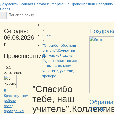
Документы
Главная
Погода
Информация
Происшествия
Праздники
Спорт
Сегодня:
Поздрав
»
О нас
06.08.2026
»
г.
"Спасибо тебе, наш
учитель".Коллектив
Происшествия
Дьяковской школы
будет хранить память
о замечательном
10:31
человеке, учителе,
27.07.2026
тренере
"Спасибо
В
тебе, наш
Краснокутском
Обратна
районе
учитель".Коллекти
поезд
связь
протаранил