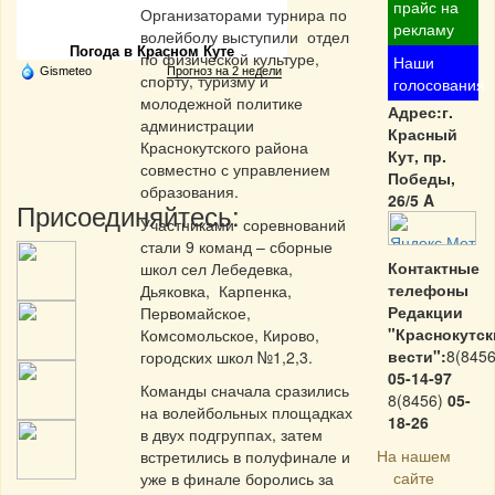
Частная реклама
прайс на
Организаторами турнира по
рекламу
волейболу выступили отдел
Погода в Красном Куте
по физической культуре,
Наши
Gismeteo
Прогноз на 2 недели
спорту, туризму и
голосования
молодежной политике
Адрес:г.
администрации
Красный
Краснокутского района
Кут, пр.
совместно с управлением
Победы,
образования.
26/5 A
Присоединяйтесь:
Участниками соревнований
стали 9 команд – сборные
Контактные
школ сел Лебедевка,
телефоны
Дьяковка, Карпенка,
Редакции
Первомайское,
"Краснокутск
Комсомольское, Кирово,
вести":
8(8456
городских школ №1,2,3.
05-14-97
Команды сначала сразились
8(8456)
05-
на волейбольных площадках
18-26
в двух подгруппах, затем
На нашем
встретились в полуфинале и
сайте
уже в финале боролись за