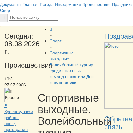
Документы
Главная
Погода
Информация
Происшествия
Праздники
Спорт
Сегодня:
Поздрав
»
Спорт
08.08.2026
»
г.
Спортивные
выходные.
Происшествия
Волейбольный турнир
среди школьных
команд посвятили Дню
10:31
космонавтики
27.07.2026
Спортивные
выходные.
В
Краснокутском
Волейбольный
Обратна
районе
поезд
связь
турнир
протаранил