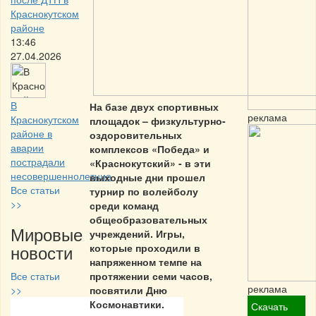
Краснокутском
районе
13:46
27.04.2026
В
На базе двух спортивных
реклама
Краснокутском
площадок – физкультурно-
районе в
оздоровительных
аварии
комплексов «Победа» и
пострадали
«Краснокутский» - в эти
несовершеннолетние
выходные дни прошел
Все статьи
турнир по волейболу
>>
среди команд
общеобразовательных
Мировые
учреждений. Игры,
новости
которые проходили в
напряженном темпе на
Все статьи
протяжении семи часов,
реклама
>>
посвятили Дню
Космонавтики.
Скачать