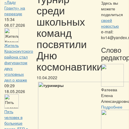
«Ладу
Здесь вы
среди
Гранту» на
можете
переезде
поделиться
школьных
15:34
своей
08.07.2026
новостью
команд
e-mail:
kv14@yandex.
посвятили
Житель
Слово
Дню
Краснокутского
редактор
района стал
космонавтики
фигурантом
двух
уголовных
10.04.2022
дел о краже
09:29
Фатеева
18.05.2026
Елена
Александровн
Подробнее
Пять
человек в
больнице
после ДТП в