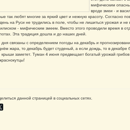
мифическим опасны
вроде змеи - и васи
рые так любят многие за яркий цвет и нежную красоту. Согласно по
 день на Руси не трудились в поле, чтобы не лишиться урожая и не 
силиском - мифическим змеем. Вместо этого проводили время в от
отах. Эта традиция дошла и до наших дней.
 дня связаны с определением погоды на декабрь и прогнозирован
днём жара, то декабрь будет студеный, а если дождь, то в декабре 
о крыши заметет. Туман 4 июня предвещает богатый урожай грибов
 краснокутцы!
елиться данной страницей в социальных сетях.