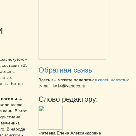
и
Краснокутском
 составит +25
Обратная связь
ается с
остью.
Здесь вы можете поделиться
своей новостью
розы. Ветер
e-mail: kv14@yandex.ru
Слово редактору:
погоды
: 4
 календарю
 день. В этот
христиане
 мученика
го. В народе
Фатеева Елена Александровна
василиском -