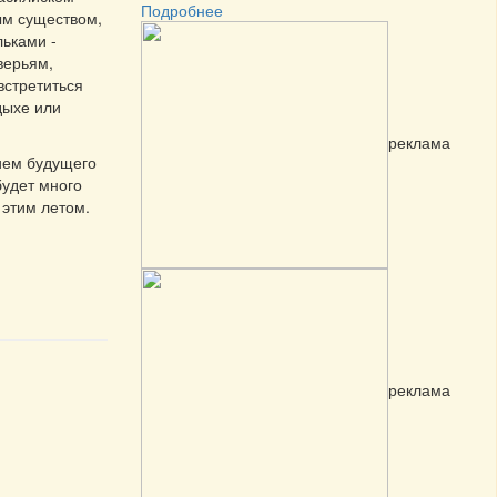
Подробнее
м существом,
льками -
верьям,
встретиться
дыхе или
реклама
ием будущего
будет много
 этим летом.
реклама