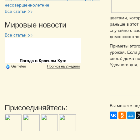
несовершеннолетние
Все статьи >>
цветами, кото
Мировые новости
раньше в этот
случайно с ва
Все статьи >>
домашних хлоп
Приметы этого
Частная реклама
урожая. Если 
снега: дома п
Погода в Красном Куте
Удачного дня,
Gismeteo
Прогноз на 2 недели
Присоединяйтесь:
Вы можете под