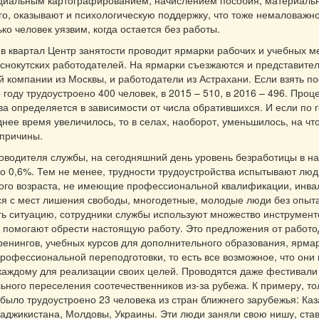
оциальным картографированием, начислением пособия, материаль
ого, оказывают и психологическую поддержку, что тоже немаловажно
ко человек уязвим, когда остается без работы.
в квартал Центр занятости проводит ярмарки рабочих и учебных ме
аснокутских работодателей. На ярмарки съезжаются и представите
й компании из Москвы, и работодатели из Астрахани. Если взять п
4 году трудоустроено 400 человек, в 2015 – 510, в 2016 – 496. Проц
ва определяется в зависимости от числа обратившихся. И если по г
днее время увеличилось, то в селах, наоборот, уменьшилось, на что
 причины.
оводителя службы, на сегодняшний день уровень безработицы в н
го 0,6%. Тем не менее, трудности трудоустройства испытывают люд
ого возраста, не имеющие профессиональной квалификации, инва
я с мест лишения свободы, многодетные, молодые люди без опыт
ь ситуацию, сотрудники службы используют множество инструмент
 помогают обрести настоящую работу. Это предложения от работо
ренингов, учебных курсов для дополнительного образования, ярмар
рофессиональной переподготовки, то есть все возможное, что они 
каждому для реализации своих целей. Проводятся даже фестивали
ного переселения соотечественников из-за рубежа. К примеру, то
было трудоустроено 23 человека из стран ближнего зарубежья: Каз
Таджикистана, Молдовы, Украины. Эти люди заняли свою нишу, ста