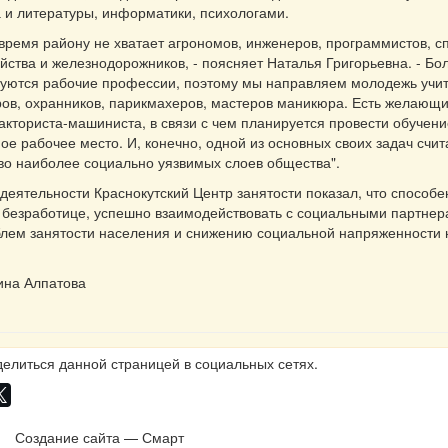
а и литературы, информатики, психологами.
время району не хватает агрономов, инженеров, программистов, с
яйства и железнодорожников, - поясняет Наталья Григорьевна. - Б
уются рабочие профессии, поэтому мы направляем молодежь учит
ов, охранников, парикмахеров, мастеров маникюра. Есть желающи
кториста-машиниста, в связи с чем планируется провести обучен
ое рабочее место. И, конечно, одной из основных своих задач счи
во наиболее социально уязвимых слоев общества".
 деятельности Краснокутский Центр занятости показал, что способ
 безработице, успешно взаимодействовать с социальными партнер
лем занятости населения и снижению социальной напряженности 
ина Алпатова
елиться данной страницей в социальных сетях.
Создание сайта — Смарт