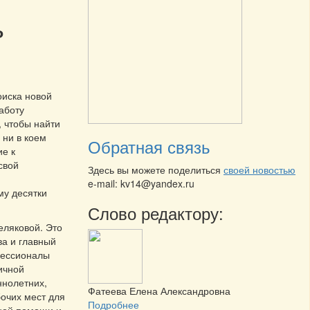
ь
оиска новой
аботу
, чтобы найти
 ни в коем
Обратная связь
ие к
свой
Здесь вы можете поделиться
своей новостью
e-mail: kv14@yandex.ru
му десятки
Слово редактору:
еляковой. Это
ва и главный
фессионалы
ичной
ннолетних,
Фатеева Елена Александровна
очих мест для
Подробнее