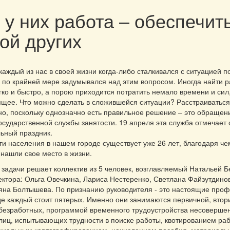
 у них работа – обеспечит
ой других
 каждый из нас в своей жизни когда-либо сталкивался с ситуацией п
 по крайней мере задумывался над этим вопросом. Иногда найти р
гко и быстро, а порою приходится потратить немало времени и сил
ящее. Что можно сделать в сложившейся ситуации? Расстраиваться
но, поскольку однозначно есть правильное решение – это обращен
осударственной службы занятости. 19 апреля эта служба отмечает 
ьный праздник.
ти населения в нашем городе существует уже 26 лет, благодаря че
 нашли свое место в жизни.
задачи решает коллектив из 5 человек, возглавляемый Натальей Б
ктора: Ольга Овечкина, Лариса Нестеренко, Светлана Файзутдино
яна Болтышева. По признанию руководителя - это настоящие про
где каждый стоит пятерых. Именно они занимаются первичной, втор
безработных, программой временного трудоустройства несоверше
лиц, испытывающих трудности в поиске работы, квотированием раб