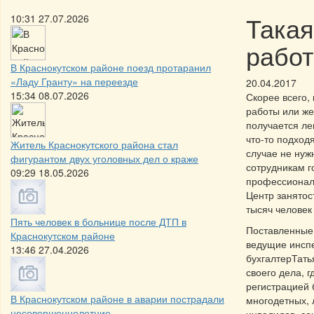
Такая
10:31 27.07.2026
работ
В Краснокутском районе поезд протаранил
«Ладу Гранту» на переезде
20.04.2017
15:34 08.07.2026
Скорее всего,
работы или же
получается ле
что-то подход
Житель Краснокутского района стал
случае не нуж
фигурантом двух уголовных дел о краже
сотрудникам г
09:29 18.05.2026
профессионал
Центр занятос
тысяч человек
Пять человек в больнице после ДТП в
Поставленные 
Краснокутском районе
ведущие инспе
13:46 27.04.2026
бухгалтерТать
своего дела, 
регистрацией 
В Краснокутском районе в аварии пострадали
многодетных, 
несовершеннолетние