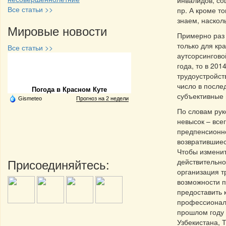
инвалидов, с
Все статьи >>
пр. А кроме т
знаем, насколь
Мировые новости
Примерно раз 
только для кр
Все статьи >>
аутсорсингово
года, то в 201
Частная реклама
трудоустройст
число в после
Погода в Красном Куте
субъективные
Gismeteo
Прогноз на 2 недели
По словам рук
невысок – все
предпенсионн
возвратившиес
Чтобы изменит
Присоединяйтесь:
действительно
организация т
возможности п
предоставить 
профессиональ
прошлом году 
Узбекистана, 