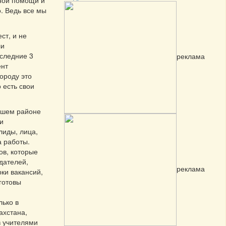
ной помощи и
. Ведь все мы
ст, и не
ли
оследние 3
реклама
ент
ороду это
 есть свои
ашем районе
и
лиды, лица,
а работы.
ов, которые
дателей,
реклама
ки вакансий,
готовы
лько в
ахстана,
в учителями