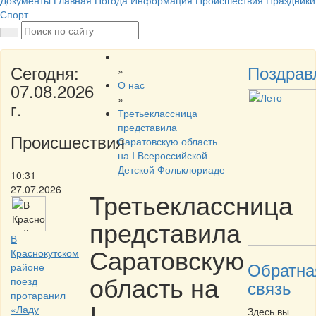
Документы
Главная
Погода
Информация
Происшествия
Праздники
Спорт
Сегодня:
Поздрав
»
О нас
07.08.2026
»
г.
Третьеклассница
представила
Происшествия
Саратовскую область
на I Всероссийской
Детской Фольклориаде
10:31
27.07.2026
Третьеклассница
представила
В
Саратовскую
Краснокутском
Обратна
районе
область на
поезд
связь
протаранил
I
«Ладу
Здесь вы