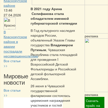
Краснокутском
районе
В 2021 году Арина
13:46
Селифанова стала
27.04.2026
обладателем именной
губернаторской стипендии
В Год культурного наследия
В
народов России,
реклама
Краснокутском
объявленный Указом Главы
районе в
государства
Владимиром
аварии
Путиным
, Чувашская
пострадали
Республика стала площадкой
несовершеннолетние
для проведения I
Все статьи
Всероссийской Детской
>>
Фольклориады и Российской
детской фольклорной
Мировые
Ассамблеи.
новости
26 июня в Чувашской
Все статьи
государственной
реклама
>>
филармонии состоялась
церемония награждения
Скачать
Частная реклама
участников и гостей
прайс на