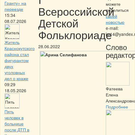
Гранту» на
можете
Всероссийской
переезде
поделиться
15:34
своей
Детской
08.07.2026
новостью
e-mail:
Фольклориаде
kv14@yandex.
Житель
Слово
28.06.2022
Краснокутского
редактор
района стал
фигурантом
двух
уголовных
дел о краже
09:29
Фатеева
18.05.2026
Елена
Александровн
Подробнее
Пять
человек в
больнице
после ДТП в