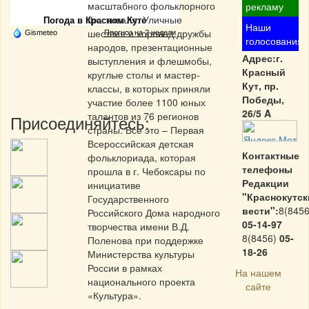
масштабного фольклорного
рекламу
фестиваля. Уличные
Погода в Красном Куте
Наши
шествия и хоровод дружбы
Gismeteo
Прогноз на 2 недели
голосования
народов, презентационные
Адрес:г.
выступления и флешмобы,
Красный
круглые столы и мастер-
Кут, пр.
классы, в которых приняли
Победы,
участие более 1100 юных
26/5 A
талантов из 76 регионов
Присоединяйтесь:
страны. Все это – Первая
Всероссийская детская
Контактные
фольклориада, которая
телефоны
прошла в г. Чебоксары по
Редакции
инициативе
"Краснокутск
Государственного
вести":
8(8456
Российского Дома народного
05-14-97
творчества имени В.Д.
8(8456)
05-
Поленова при поддержке
18-26
Министерства культуры
России в рамках
На нашем
национального проекта
сайте
«Культура».