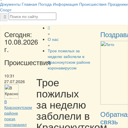
Документы
Главная
Погода
Информация
Происшествия
Праздники
Спорт
Сегодня:
Поздрав
»
О нас
10.08.2026
»
г.
Трое пожилых за
неделю заболели в
Происшествия
Краснокутском районе
коронавирусом
10:31
Трое
27.07.2026
пожилых
за неделю
В
Краснокутском
заболели в
Обратна
районе
поезд
связь
Краснокутском
протаранил