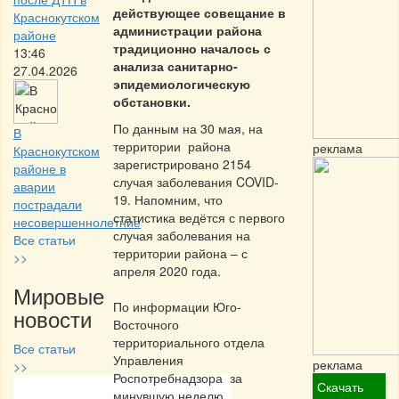
действующее совещание в
Краснокутском
администрации района
районе
традиционно началось с
13:46
анализа санитарно-
27.04.2026
эпидемиологическую
обстановки.
По данным на 30 мая, на
В
территории района
реклама
Краснокутском
зарегистрировано 2154
районе в
случая заболевания COVID-
аварии
19. Напомним, что
пострадали
статистика ведётся с первого
несовершеннолетние
случая заболевания на
Все статьи
территории района – с
>>
апреля 2020 года.
Мировые
По информации Юго-
новости
Восточного
территориального отдела
Все статьи
Управления
реклама
>>
Роспотребнадзора за
Скачать
минувшую неделю