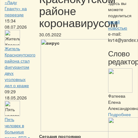
«Ладу
Здесь вы
районе
Гранту» на
можете
переезде
поделиться
коронавирусом
15:34
своей
08.07.2026
новостью
e-mail:
30.05.2022
kv14@yandex.
Житель
Слово
Краснокутского
редактор
района стал
фигурантом
двух
уголовных
дел о краже
09:29
Фатеева
18.05.2026
Елена
Александровн
Подробнее
Пять
человек в
больнице
Сегодня постоянно
после ДТП в