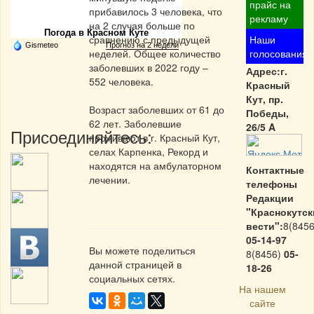
Частная реклама
прайс на
прибавилось 3 человека, что
рекламу
на 2 случая больше по
Погода в Красном Куте
сравнению с предыдущей
Наши
Gismeteo
Прогноз на 2 недели
неделей. Общее количество
голосования
заболевших в 2022 году –
Адрес:г.
552 человека.
Красный
Кут, пр.
Возраст заболевших от 61 до
Победы,
62 лет. Заболевшие
26/5 A
Присоединяйтесь:
проживают в г. Красный Кут,
селах Карпенка, Рекорд и
находятся на амбулаторном
Контактные
лечении.
телефоны
Редакции
"Краснокутск
вести":
8(8456
05-14-97
Вы можете поделиться
8(8456)
05-
данной страницей в
18-26
социальных сетях.
На нашем
сайте