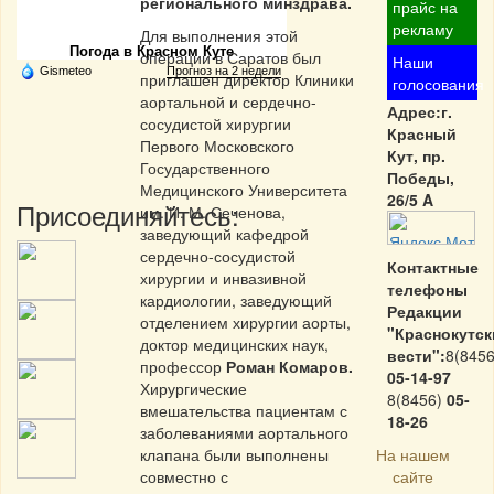
регионального минздрава.
Частная реклама
прайс на
рекламу
Для выполнения этой
Погода в Красном Куте
операции в Саратов был
Наши
Gismeteo
Прогноз на 2 недели
приглашен директор Клиники
голосования
аортальной и сердечно-
Адрес:г.
сосудистой хирургии
Красный
Первого Московского
Кут, пр.
Государственного
Победы,
Медицинского Университета
26/5 A
Присоединяйтесь:
им. И. М. Сеченова,
заведующий кафедрой
сердечно-сосудистой
Контактные
хирургии и инвазивной
телефоны
кардиологии, заведующий
Редакции
отделением хирургии аорты,
"Краснокутск
доктор медицинских наук,
вести":
8(8456
профессор
Роман Комаров.
05-14-97
Хирургические
8(8456)
05-
вмешательства пациентам с
18-26
заболеваниями аортального
клапана были выполнены
На нашем
совместно с
сайте