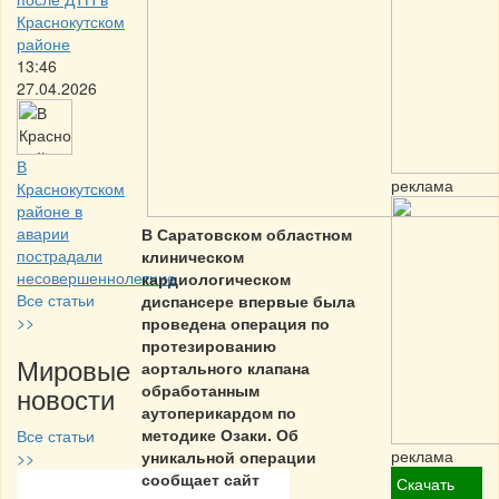
Краснокутском
районе
13:46
27.04.2026
В
реклама
Краснокутском
районе в
аварии
В Саратовском областном
пострадали
клиническом
несовершеннолетние
кардиологическом
Все статьи
диспансере впервые была
>>
проведена операция по
протезированию
Мировые
аортального клапана
новости
обработанным
аутоперикардом по
методике Озаки. Об
Все статьи
реклама
уникальной операции
>>
сообщает сайт
Скачать