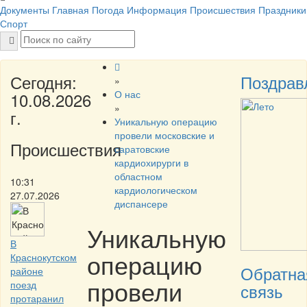
Документы
Главная
Погода
Информация
Происшествия
Праздники
Спорт
Сегодня:
Поздрав
»
О нас
10.08.2026
»
г.
Уникальную операцию
провели московские и
Происшествия
саратовские
кардиохирурги в
областном
10:31
кардиологическом
27.07.2026
диспансере
Уникальную
В
операцию
Краснокутском
Обратна
районе
провели
поезд
связь
протаранил