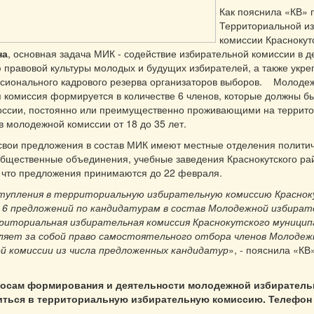
Как пояснила «КВ» 
Территориальной и
комиссии Краснокут
на
, основная задача МИК - содействие избирательной комиссии в д
правовой культуры молодых и будущих избирателей, а также укре
сионального кадрового резерва организаторов выборов. Молоде
 комиссия формируется в количестве 6 членов, которые должны б
оссии, постоянно или преимущественно проживающими на террито
в молодежной комиссии от 18 до 35 лет.
свои предложения в состав МИК имеют местные отделения политич
бщественные объединения, учебные заведения Краснокутского ра
 что предложения принимаются до 22 февраля.
ступления в территориальную избирательную комиссию Краснок
 6 предложений по кандидатурам в состав Молодежной избират
риториальная избирательная комиссия Краснокутского муницип
ляет за собой право самостоятельного отбора членов Молодеж
й комиссии из числа предложенных кандидатур
», - пояснила «КВ
росам формирования и деятельности молодежной избиратель
ться в территориальную избирательную комиссию. Телефон 8