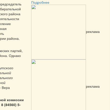
Подробнее
председатель
збирательной
ского района
еятельности
пление
жная
реклама
ыть
рии района.
еских партий,
йона. Однако
утского
ельной
ального
ной
реклама
» Вера
ной комиссии
 (84560) 5-