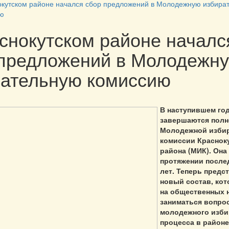
окутском районе начался сбор предложений в Молодежную избира
ю
снокутском районе началс
 предложений в Молодежн
рательную комиссию
В наступившем го
завершаются пол
Молодежной изби
комиссии Краснок
района (МИК). Она
протяжении после
лет. Теперь предс
новый состав, кот
на общественных 
заниматься вопро
молодежного изби
процесса в районе