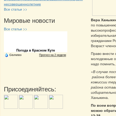
несовершеннолетние
Все статьи >>
Мировые новости
Вера Ханыки
по повышению 
Все статьи >>
высокопрофес
избирательная
Частная реклама
гражданами Р
Возраст члено
Погода в Красном Куте
Право внести 
Gismeteo
Прогноз на 2 недели
молодежные о
надо помнить,
«
В случае по
района более
комиссии тер
Присоединяйтесь:
района остав
избирательно
Ханыкина.
По всем воп
можно обрати
12-38.