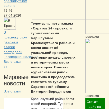
Краснокутском
районе
13:46
27.04.2026
Тележурналисты канала
«Саратов 24» проехали
В
туристическими
реклама
Краснокутском
маршрутами
районе в
Краснокутского района и
аварии
сняли сюжет об
пострадали
уникальной природе,
несовершеннолетние
достопримечательностях
Все статьи
и исторических места
>>
нашего края. Вместе с
журналистами район
Мировые
посетила и председатель
новости
комитета по туризму
Саратовской области
Все статьи
Виктория Бородянская
реклама
>>
Краснокутский район богат
Скачать
своей историей. Туристам
Частная реклама
прайс на
есть, что показать и что