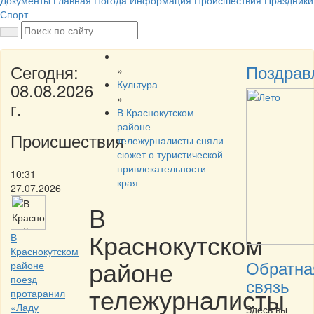
Документы
Главная
Погода
Информация
Происшествия
Праздники
Спорт
Сегодня:
Поздрав
»
Культура
08.08.2026
»
г.
В Краснокутском
районе
Происшествия
тележурналисты сняли
сюжет о туристической
привлекательности
10:31
края
27.07.2026
В
Краснокутском
В
Краснокутском
районе
Обратна
районе
поезд
связь
тележурналисты
протаранил
«Ладу
Здесь вы