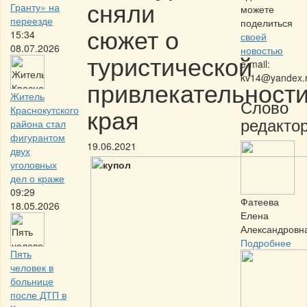
сняли
Гранту» на
можете
переезде
поделиться
сюжет о
15:34
своей
08.07.2026
новостью
туристической
e-mail:
kv14@yandex.
привлекательност
Житель
Слово
края
Краснокутского
редактор
района стал
фигурантом
19.06.2021
двух
уголовных
дел о краже
09:29
Фатеева
18.05.2026
Елена
Александровн
Подробнее
Пять
человек в
больнице
после ДТП в