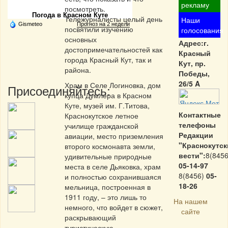
рекламу
посмотреть.
Погода в Красном Куте
Тележурналисты целый день
Наши
Gismeteo
Прогноз на 2 недели
посвятили изучению
голосования
основных
Адрес:г.
достопримечательностей как
Красный
города Красный Кут, так и
Кут, пр.
района.
Победы,
26/5 A
Храм в Селе Логиновка, дом
Присоединяйтесь:
купца Думлера в Красном
Куте, музей им. Г.Титова,
Контактные
Краснокутское летное
телефоны
училище гражданской
Редакции
авиации, место приземления
"Краснокутск
второго космонавта земли,
вести":
8(8456
удивительные природные
05-14-97
места в селе Дьяковка, храм
8(8456)
05-
и полностью сохранившаяся
18-26
мельница, построенная в
1911 году, – это лишь то
На нашем
немного, что войдет в сюжет,
сайте
раскрывающий
туристическую