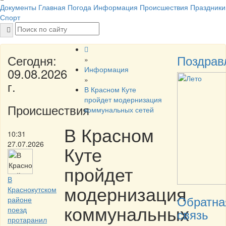
Документы
Главная
Погода
Информация
Происшествия
Праздники
Спорт
Сегодня:
Поздрав
»
Информация
09.08.2026
»
г.
В Красном Куте
пройдет модернизация
Происшествия
коммунальных сетей
В Красном
10:31
27.07.2026
Куте
пройдет
В
модернизация
Краснокутском
Обратна
районе
коммунальных
поезд
связь
протаранил