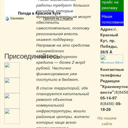
Частная реклама
прайс на
работы требуют больших
рекламу
расходов, которые
Погода в Красном Куте
Наши
муниципалитеты не могут
Gismeteo
Прогноз на 2 недели
голосования
обеспечить
самостоятельно, поэтому
Адрес:г.
региональная власть
Красный
окажет поддержку.
Кут, пр.
Направим на это средства
Победы,
казначейского
26/5 A
Присоединяйтесь:
инфраструктурного
кредита — более 2 млрд
рублей. Частично
Контактные
финансирование уже
телефоны
поступило в бюджет.
Редакции
"Краснокутск
В список территорий, где
вести":
8(8456
планируется капитальный
05-14-97
ремонт объектов
8(8456)
05-
коммунальной
18-26
инфраструктуры, вошли
районные центры, жители
На нашем
которых чаще всего
сайте
сталкиваются с