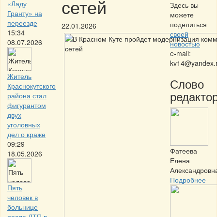
сетей
«Ладу
Здесь вы
Гранту» на
можете
переезде
поделиться
22.01.2026
15:34
своей
08.07.2026
новостью
e-mail:
kv14@yandex.
Житель
Слово
Краснокутского
редактор
района стал
фигурантом
двух
уголовных
дел о краже
09:29
Фатеева
18.05.2026
Елена
Александровн
Подробнее
Пять
человек в
больнице
после ДТП в