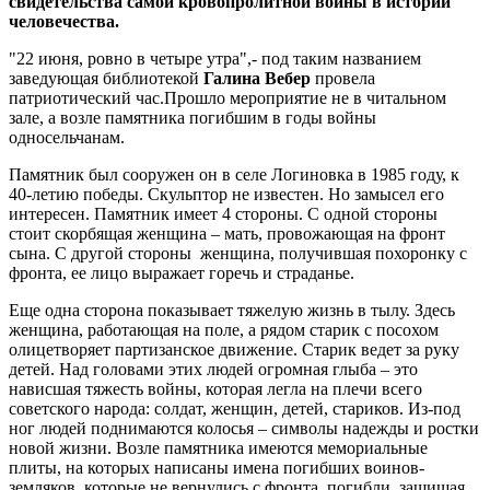
свидетельства самой кровопролитной войны в истории
человечества.
"22 июня, ровно в четыре утра",- под таким названием
заведующая библиотекой
Галина Вебер
провела
патриотический час.Прошло мероприятие не в читальном
зале, а возле памятника погибшим в годы войны
односельчанам.
Памятник был сооружен он в селе Логиновка в 1985 году, к
40-летию победы. Скульптор не известен. Но замысел его
интересен. Памятник имеет 4 стороны. С одной стороны
стоит скорбящая женщина – мать, провожающая на фронт
сына. С другой стороны женщина, получившая похоронку с
фронта, ее лицо выражает горечь и страданье.
Еще одна сторона показывает тяжелую жизнь в тылу. Здесь
женщина, работающая на поле, а рядом старик с посохом
олицетворяет партизанское движение. Старик ведет за руку
детей. Над головами этих людей огромная глыба – это
нависшая тяжесть войны, которая легла на плечи всего
советского народа: солдат, женщин, детей, стариков. Из-под
ног людей поднимаются колосья – символы надежды и ростки
новой жизни. Возле памятника имеются мемориальные
плиты, на которых написаны имена погибших воинов-
земляков, которые не вернулись с фронта, погибли, защищая