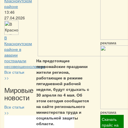
Краснокутском
районе
13:46
27.04.2026
В
реклама
Краснокутском
районе в
аварии
пострадали
На предстоящие
несовершеннолетние
первомайские праздники
Все статьи
жители региона,
>>
работающие в режиме
пятидневной рабочей
Мировые
недели, будут отдыхать с
30 апреля по 4 мая. Об
новости
этом сегодня сообщается
на сайте регионального
Все статьи
министерства труда и
реклама
>>
социальной защиты
Скачать
области.
Частная реклама
прайс на