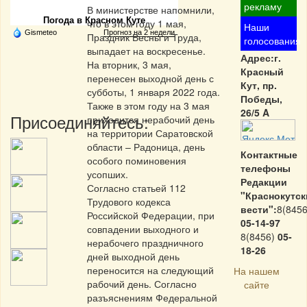
рекламу
В министерстве напомнили,
Погода в Красном Куте
что в этом году 1 мая,
Наши
Gismeteo
Прогноз на 2 недели
Праздник Весны и Труда,
голосования
выпадает на воскресенье.
Адрес:г.
На вторник, 3 мая,
Красный
перенесен выходной день с
Кут, пр.
субботы, 1 января 2022 года.
Победы,
Также в этом году на 3 мая
26/5 A
Присоединяйтесь:
приходится нерабочий день
на территории Саратовской
области – Радоница, день
Контактные
особого поминовения
телефоны
усопших.
Редакции
Согласно статьей 112
"Краснокутск
Трудового кодекса
вести":
8(8456
Российской Федерации, при
05-14-97
совпадении выходного и
8(8456)
05-
нерабочего праздничного
18-26
дней выходной день
переносится на следующий
На нашем
рабочий день. Согласно
сайте
разъяснениям Федеральной