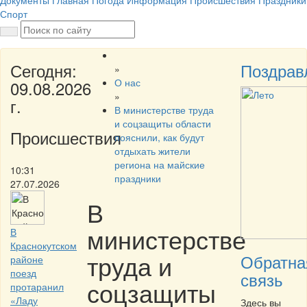
Документы
Главная
Погода
Информация
Происшествия
Праздники
Спорт
Сегодня:
Поздрав
»
О нас
09.08.2026
»
г.
В министерстве труда
и соцзащиты области
Происшествия
пояснили, как будут
отдыхать жители
региона на майские
10:31
праздники
27.07.2026
В
министерстве
В
Краснокутском
труда и
Обратна
районе
поезд
связь
соцзащиты
протаранил
«Ладу
Здесь вы