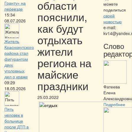
области
Гранту» на
можете
переезде
поделиться
пояснили,
15:34
своей
08.07.2026
новостью
как будут
e-mail:
kv14@yandex.
отдыхать
Житель
Слово
жители
Краснокутского
редактор
района стал
региона на
фигурантом
двух
майские
уголовных
дел о краже
праздники
09:29
Фатеева
18.05.2026
Елена
25.03.2022
Александровн
Подробнее
Пять
человек в
больнице
после ДТП в