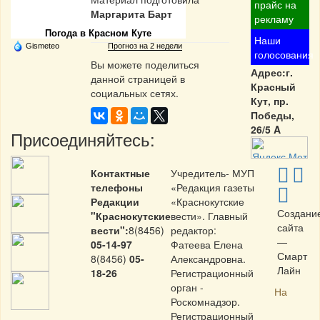
Частная реклама
прайс на
Маргарита Барт
рекламу
Погода в Красном Куте
Наши
Gismeteo
Прогноз на 2 недели
голосования
Вы можете поделиться
Адрес:г.
данной страницей в
Красный
социальных сетях.
Кут, пр.
Победы,
26/5 A
Присоединяйтесь:
Контактные
Учредитель- МУП
телефоны
«Редакция газеты
Редакции
«Краснокутские
Создани
"Краснокутские
вести». Главный
сайта
вести":
8(8456)
редактор:
—
05-14-97
Фатеева Елена
Смарт
8(8456)
05-
Александровна.
Лайн
18-26
Регистрационный
орган -
На
Роскомнадзор.
Регистрационный