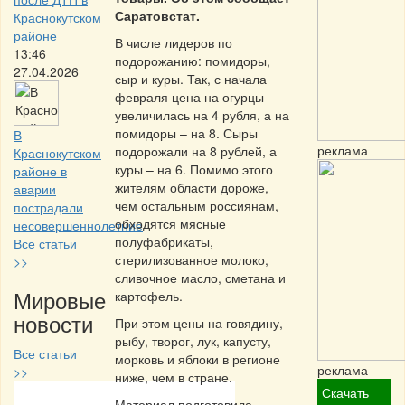
Саратовстат.
Краснокутском
районе
В числе лидеров по
13:46
подорожанию: помидоры,
27.04.2026
сыр и куры. Так, с начала
февраля цена на огурцы
увеличилась на 4 рубля, а на
помидоры – на 8. Сыры
В
реклама
подорожали на 8 рублей, а
Краснокутском
куры – на 6. Помимо этого
районе в
жителям области дороже,
аварии
чем остальным россиянам,
пострадали
обходятся мясные
несовершеннолетние
полуфабрикаты,
Все статьи
стерилизованное молоко,
>>
сливочное масло, сметана и
Мировые
картофель.
новости
При этом цены на говядину,
рыбу, творог, лук, капусту,
Все статьи
морковь и яблоки в регионе
реклама
>>
ниже, чем в стране.
Скачать
Материал подготовила