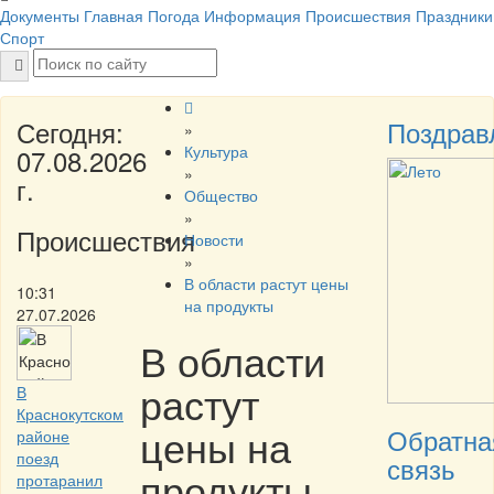
Документы
Главная
Погода
Информация
Происшествия
Праздники
Спорт
Сегодня:
Поздрав
»
Культура
07.08.2026
»
г.
Общество
»
Происшествия
Новости
»
В области растут цены
10:31
на продукты
27.07.2026
В области
растут
В
Краснокутском
цены на
Обратна
районе
поезд
связь
продукты
протаранил