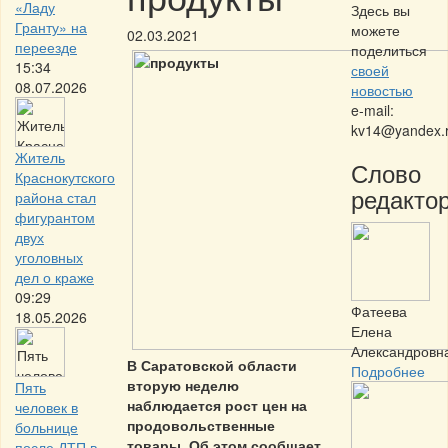
«Ладу
Здесь вы
Гранту» на
можете
02.03.2021
переезде
поделиться
15:34
своей
08.07.2026
новостью
e-mail:
kv14@yandex.
Житель
Слово
Краснокутского
редактор
района стал
фигурантом
двух
уголовных
дел о краже
09:29
Фатеева
18.05.2026
Елена
Александровн
В Саратовской области
Подробнее
вторую неделю
Пять
наблюдается рост цен на
человек в
продовольственные
больнице
товары. Об этом сообщает
после ДТП в