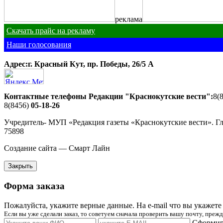
реклама
Скачать прайс на рекламу
Наши голосования
Адрес:г. Красный Кут, пр. Победы, 26/5 A
Контактные телефоны Редакции "Краснокутские вести":
8(
8(8456)
05-18-26
Учредитель- МУП «Редакция газеты «Краснокутские вести». Г
75898
Создание сайта — Смарт Лайн
Закрыть
Форма заказа
Пожалуйста, укажите верные данные. На e-mail что вы укажете 
Если вы уже сделали заказ, то советуем сначала проверить вашу почту, пре
Сформиро