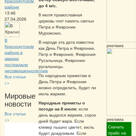
Краснокутском
до 4 м/с.
районе
13:46
8 июля православная
27.04.2026
церковь чтит память святых
Петра и Февронии
Муромских.
В
В народе эта дата известна
реклама
Краснокутском
как День Петра и Февронии,
районе в
Петр и Феврония, Феврония
аварии
Русальница, Февронии-
пострадали
русальницы.
несовершеннолетние
По народным приметам в
Все статьи
День Петра и Февронии
>>
можно определить, будет ли
Мировые
июль жарким.
новости
Народные приметы о
погоде на 8 июля:
если
Все статьи
день выдался жарким, сорок
реклама
>>
дней будет жара. Если
Скачать
клевер пышно цветет, июль
Частная реклама
прайс на
будет дождливым. Если