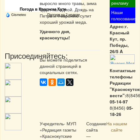
рекламу
выросло много травы, зима
будет холодной. Дождь на
Погода в Красном Куте
Наши
Петра и Февронию сулит
Gismeteo
Прогноз на 2 недели
голосования
хороший урожай меда.
Адрес:г.
Удачного дня,
Красный
краснокутцы!
Кут, пр.
Победы,
26/5 A
Присоединяйтесь:
Вы можете поделиться
данной страницей в
Контактные
социальных сетях.
телефоны
Редакции
"Краснокутск
вести":
8(8456
05-14-97
8(8456)
05-
18-26
Учредитель- МУП
Создание
На нашем
«Редакция газеты
сайта
сайте
«Краснокутские
—