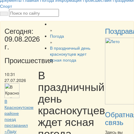
Документы
Главная
Погода
Информация
Происшествия
Праздники
Спорт
Сегодня:
Поздрав
»
Погода
09.08.2026
»
г.
В праздничный день
краснокутцев ждет
Происшествия
ясная погода
В
10:31
27.07.2026
праздничный
день
В
краснокутцев
Краснокутском
Обратна
районе
ждет ясная
поезд
связь
протаранил
погода
«Ладу
Здесь вы