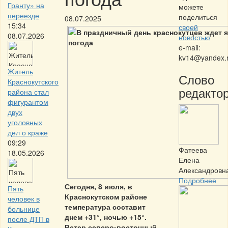
Гранту» на
можете
переезде
поделиться
08.07.2025
15:34
своей
08.07.2026
новостью
e-mail:
kv14@yandex.
Житель
Слово
Краснокутского
редактор
района стал
фигурантом
двух
уголовных
дел о краже
09:29
Фатеева
18.05.2026
Елена
Александровн
Подробнее
Сегодня, 8 июля, в
Пять
Краснокутском районе
человек в
температура составит
больнице
днем +31°, ночью +15°.
после ДТП в
Ветер северо-восточный
,