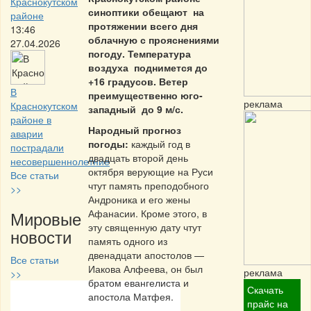
Краснокутском
синоптики обещают на
районе
протяжении всего дня
13:46
облачную с прояснениями
27.04.2026
погоду. Температура
воздуха поднимется до
+16 градусов. Ветер
В
преимущественно юго-
реклама
Краснокутском
западный до 9 м/с.
районе в
Народный прогноз
аварии
погоды:
каждый год в
пострадали
двадцать второй день
несовершеннолетние
октября верующие на Руси
Все статьи
чтут память преподобного
>>
Андроника и его жены
Мировые
Афанасии. Кроме этого, в
эту священную дату чтут
новости
память одного из
двенадцати апостолов —
Все статьи
Иакова Алфеева, он был
реклама
>>
братом евангелиста и
Скачать
апостола Матфея.
Частная реклама
прайс на