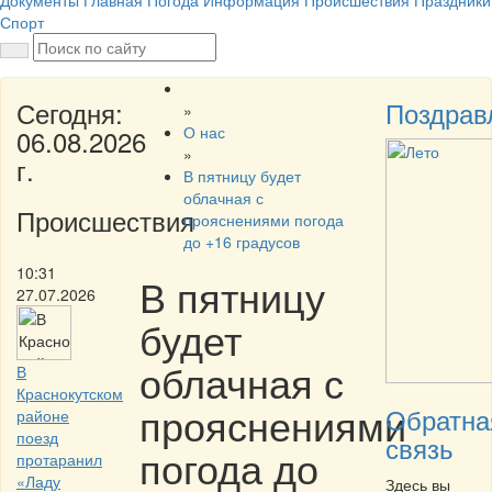
Документы
Главная
Погода
Информация
Происшествия
Праздники
Спорт
Сегодня:
Поздрав
»
О нас
06.08.2026
»
г.
В пятницу будет
облачная с
Происшествия
прояснениями погода
до +16 градусов
10:31
В пятницу
27.07.2026
будет
облачная с
В
Краснокутском
прояснениями
Обратна
районе
поезд
связь
погода до
протаранил
«Ладу
Здесь вы