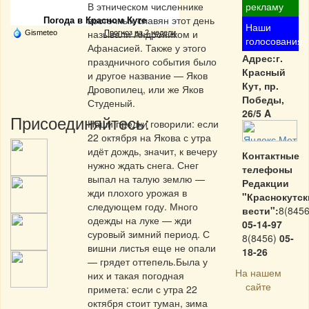
В этническом численнике
рекламу
восточных славян этот день
Погода в Красном Куте
Наши
называли Андроником и
Gismeteo
Прогноз на 2 недели
голосования
Афанасией. Также у этого
Адрес:г.
праздничного события было
Красный
и другое название — Яков
Кут, пр.
Дровопилец, или же Яков
Победы,
Студеный.
26/5 A
Присоединяйтесь:
Наши предки говорили: если
22 октября на Якова с утра
идёт дождь, значит, к вечеру
Контактные
нужно ждать снега. Снег
телефоны
выпал на талую землю —
Редакции
жди плохого урожая в
"Краснокутск
следующем году. Много
вести":
8(8456
одежды на луке — жди
05-14-97
суровый зимний период. С
8(8456)
05-
вишни листья еще не опали
18-26
— грядет оттепель.Была у
На нашем
них и такая погодная
сайте
примета: если с утра 22
октября стоит туман, зима