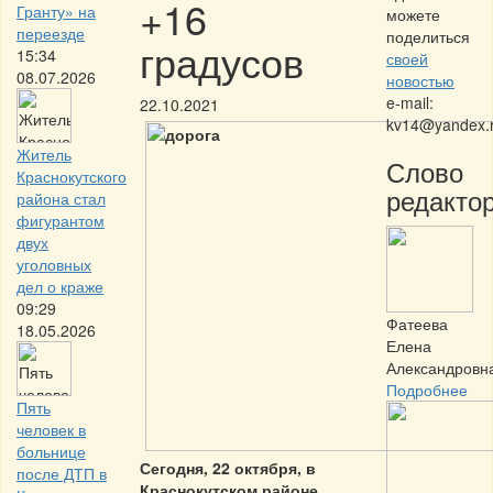
+16
Гранту» на
можете
переезде
поделиться
градусов
15:34
своей
08.07.2026
новостью
e-mail:
22.10.2021
kv14@yandex.
Житель
Слово
Краснокутского
редактор
района стал
фигурантом
двух
уголовных
дел о краже
09:29
Фатеева
18.05.2026
Елена
Александровн
Подробнее
Пять
человек в
больнице
Сегодня, 22 октября, в
после ДТП в
Краснокутском районе