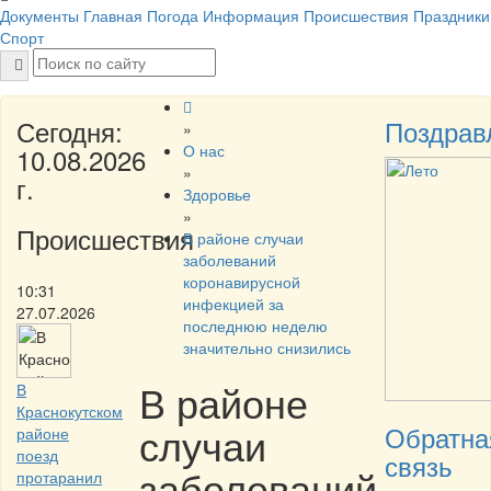
Документы
Главная
Погода
Информация
Происшествия
Праздники
Спорт
Сегодня:
Поздрав
»
О нас
10.08.2026
»
г.
Здоровье
»
Происшествия
В районе случаи
заболеваний
коронавирусной
10:31
инфекцией за
27.07.2026
последнюю неделю
значительно снизились
В районе
В
Краснокутском
случаи
Обратна
районе
поезд
связь
заболеваний
протаранил