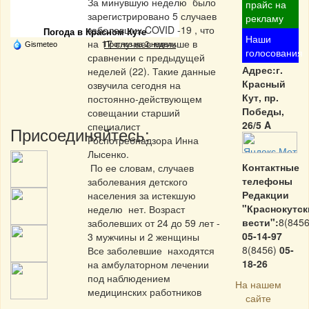
Частная реклама
За минувшую неделю было
прайс на
зарегистрировано 5 случаев
рекламу
заболевших COVID -19 , что
Погода в Красном Куте
Наши
на 17 случаев меньше в
Gismeteo
Прогноз на 2 недели
голосования
сравнении с предыдущей
Адрес:г.
неделей (22). Такие данные
Красный
озвучила сегодня на
Кут, пр.
постоянно-действующем
Победы,
совещании старший
26/5 A
специалист
Присоединяйтесь:
Роспотребнадзора Инна
Лысенко.
Контактные
По ее словам, случаев
телефоны
заболевания детского
Редакции
населения за истекшую
"Краснокутск
неделю нет. Возраст
вести":
8(8456
заболевших от 24 до 59 лет -
05-14-97
3 мужчины и 2 женщины
8(8456)
05-
Все заболевшие находятся
18-26
на амбулаторном лечении
под наблюдением
На нашем
медицинских работников
сайте