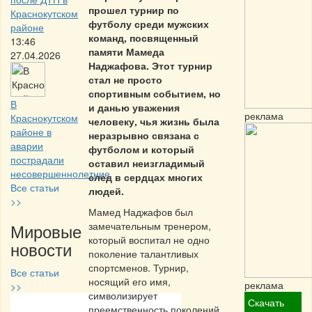
прошел турнир по
Краснокутском
футболу среди мужских
районе
команд, посвященный
13:46
памяти Мамеда
27.04.2026
Наджафова. Этот турнир
стал не просто
спортивным событием, но
В
и данью уважения
реклама
Краснокутском
человеку, чья жизнь была
районе в
неразрывно связана с
аварии
футболом и который
пострадали
оставил неизгладимый
несовершеннолетние
след в сердцах многих
Все статьи
людей.
>>
Мамед Наджафов был
Мировые
замечательным тренером,
который воспитал не одно
новости
поколение талантливых
спортсменов. Турнир,
Все статьи
носящий его имя,
реклама
>>
символизирует
Скачать
преемственность поколений