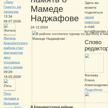
«Ладу
Здесь вы
Мамеде
Гранту» на
можете
переезде
поделиться
Наджафове
15:34
своей
08.07.2026
новостью
e-mail:
24.12.2024
kv14@yandex.
Житель
Слово
Краснокутского
редактор
района стал
фигурантом
двух
уголовных
дел о краже
09:29
Фатеева
18.05.2026
Елена
Александровн
Подробнее
Пять
человек в
больнице
В Краснокутском районе
после ДТП в