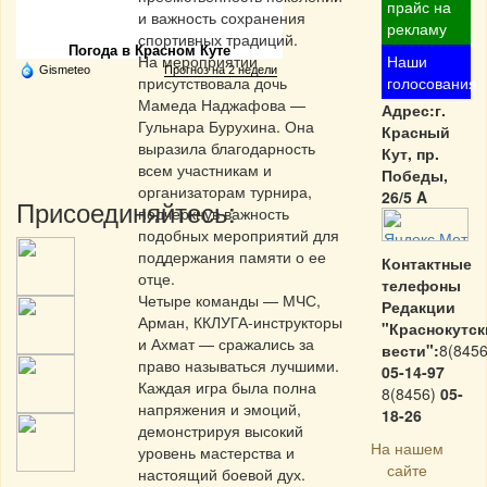
Частная реклама
прайс на
и важность сохранения
рекламу
спортивных традиций.
Погода в Красном Куте
На мероприятии
Наши
Gismeteo
Прогноз на 2 недели
присутствовала дочь
голосования
Мамеда Наджафова —
Адрес:г.
Гульнара Бурухина. Она
Красный
выразила благодарность
Кут, пр.
всем участникам и
Победы,
организаторам турнира,
26/5 A
Присоединяйтесь:
подчеркнув важность
подобных мероприятий для
поддержания памяти о ее
Контактные
отце.
телефоны
Четыре команды — МЧС,
Редакции
Арман, ККЛУГА-инструкторы
"Краснокутск
и Ахмат — сражались за
вести":
8(8456
право называться лучшими.
05-14-97
Каждая игра была полна
8(8456)
05-
напряжения и эмоций,
18-26
демонстрируя высокий
На нашем
уровень мастерства и
сайте
настоящий боевой дух.