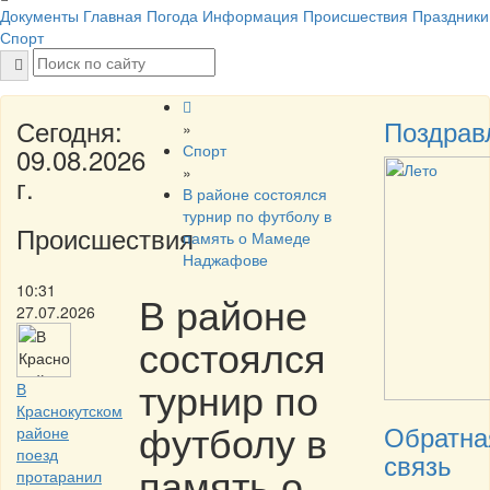
Документы
Главная
Погода
Информация
Происшествия
Праздники
Спорт
Сегодня:
Поздрав
»
Спорт
09.08.2026
»
г.
В районе состоялся
турнир по футболу в
Происшествия
память о Мамеде
Наджафове
10:31
В районе
27.07.2026
состоялся
турнир по
В
Краснокутском
футболу в
Обратна
районе
поезд
связь
память о
протаранил