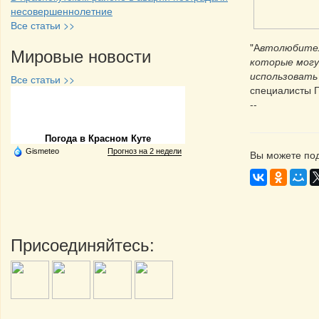
несовершеннолетние
Все статьи >>
"А
втолюбител
Мировые новости
которые могу
использовать
Все статьи >>
специалисты 
--
Частная реклама
Погода в Красном Куте
Gismeteo
Прогноз на 2 недели
Вы можете под
Присоединяйтесь: