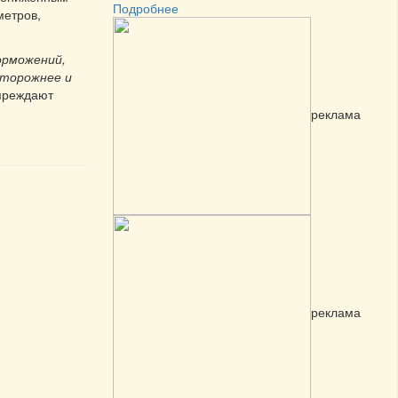
Подробнее
метров,
орможений,
сторожнее и
упреждают
реклама
реклама