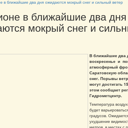
не в ближайшие два дня ожидаются мокрый снег и сильный ветер
ионе в ближайшие два дня
ются мокрый снег и силь
В ближайшие два 
воскресенье и по
атмосферный фрон
Саратовскую обла
снег. Порывы вет
могут достигать 15
этом сообщает ре
Гидрометцентр.
Температура воздух
будет варьироваться
градусов. Ожидаетс
ухудшение видимост
метров, в местах с