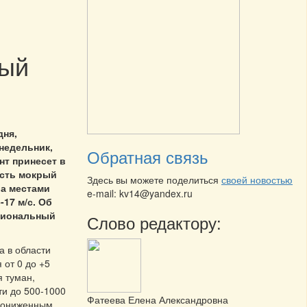
ный
дня,
недельник,
Обратная связь
т принесет в
сть мокрый
Здесь вы можете поделиться
своей новостью
ра местами
e-mail: kv14@yandex.ru
-17 м/с. Об
гиональный
Слово редактору:
а в области
 от 0 до +5
я туман,
и до 500-1000
Фатеева Елена Александровна
 пониженным