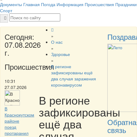
Документы
Главная
Погода
Информация
Происшествия
Праздники
Спорт
Сегодня:
Поздрав
»
О нас
07.08.2026
»
г.
Здоровье
»
Происшествия
В регионе
зафиксированы ещё
два случая заражения
10:31
коронавирусом
27.07.2026
В регионе
зафиксированы
В
Краснокутском
ещё два
Обратна
районе
поезд
связь
случая
протаранил