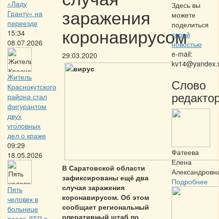
«Ладу
Здесь вы
заражения
Гранту» на
можете
переезде
поделиться
коронавирусом
15:34
своей
08.07.2026
новостью
e-mail:
29.03.2020
kv14@yandex.
Житель
Слово
Краснокутского
редактор
района стал
фигурантом
двух
уголовных
дел о краже
09:29
Фатеева
18.05.2026
Елена
В Саратовской области
Александровн
зафиксированы ещё два
Подробнее
случая заражения
Пять
коронавирусом. Об этом
человек в
сообщает региональный
больнице
оперативный штаб по
после ДТП в