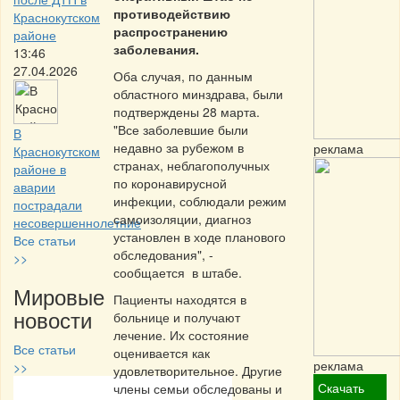
противодействию
Краснокутском
распространению
районе
заболевания.
13:46
27.04.2026
Оба случая, по данным
областного минздрава, были
подтверждены 28 марта.
"Все заболевшие были
В
недавно за рубежом в
реклама
Краснокутском
странах, неблагополучных
районе в
по коронавирусной
аварии
инфекции, соблюдали режим
пострадали
самоизоляции, диагноз
несовершеннолетние
установлен в ходе планового
Все статьи
обследования", -
>>
сообщается в штабе.
Мировые
Пациенты находятся в
новости
больнице и получают
лечение. Их состояние
Все статьи
оценивается как
реклама
>>
удовлетворительное. Другие
Скачать
члены семьи обследованы и