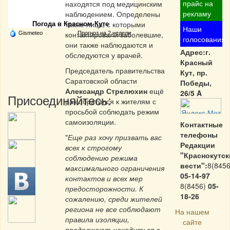
Частная реклама
прайс на
находятся под медицинским
рекламу
наблюдением. Определены
также лица, с которыми
Погода в Красном Куте
Наши
контактировали заболевшие,
Gismeteo
Прогноз на 2 недели
голосования
они также наблюдаются и
Адрес:г.
обследуются у врачей.
Красный
Председатель правительства
Кут, пр.
Саратовской области
Победы,
Александр Стрелюхин
ещё
26/5 A
Присоединяйтесь:
раз обратился к жителям с
просьбой соблюдать режим
самоизоляции.
Контактные
телефоны
"
Еще раз хочу призвать вас
Редакции
всех к строгому
"Краснокутск
соблюдению режима
вести":
8(8456
максимального ограничения
05-14-97
контактов и всех мер
8(8456)
05-
предосторожности. К
18-26
сожалению, среди жителей
региона не все соблюдают
На нашем
правила изоляции,
сайте
продолжают находиться в