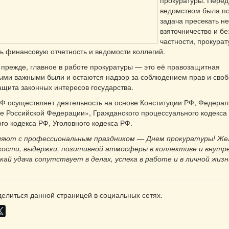
прокуратуры. Пере
ведомством была п
задача пресекать н
взяточничество и бе
частности, прокура
ь финансовую отчетность и ведомости коллегий.
и прежде,
главное в работе прокуратуры — это её правозащитная
ми важными были и остаются надзор за соблюдением прав и своб
ащита законных интересов государства.
Ф осуществляет деятельность на основе
Конституции РФ
, Федерал
е Российской Федерации», Гражданского процессуального кодекса 
го кодекса РФ, Уголовного кодекса РФ.
ляют с профессиональным праздником — Днем прокуратуры! Же
йкости, выдержки, позитивной атмосферы в коллективе и внутр
кай удача сопутствует в делах, успеха в работе и в личной жизн
елиться данной страницей в социальных сетях.