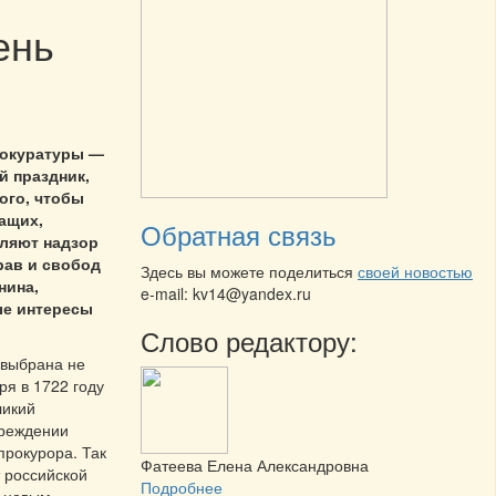
ень
рокуратуры —
 праздник,
ого, чтобы
ащих,
Обратная связь
ляют надзор
рав и свобод
Здесь вы можете поделиться
своей новостью
нина,
e-mail: kv14@yandex.ru
е интересы
Слово редактору:
 выбрана не
ря в 1722 году
ликий
чреждении
прокурора. Так
Фатеева Елена Александровна
т российской
Подробнее