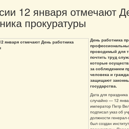
сии 12 января отмечают Д
ника прокуратуры
День работника п
профессиональный
проводимый для т
почтить труд служ
которые осуществ
за соблюдением п
человека и гражда
защищают законны
государства.
Дата для праздника
случайно — 12 янва
император Петр Ве
подписал указ об у
должности генерал-
был создан институ