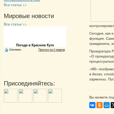
Все статьи >>
Мировые новости
Все статьи >>
контролироват
Сегодня, как 
Частная реклама
функция.
Самы
гражданина, з
Погода в Красном Куте
Gismeteo
Прогноз на 2 недели
Прокуратура Р
«О прокуратур
процессуально
«КВ» поздрав
в делах, сто
гармонии. Пус
Присоединяйтесь:
Вы можете под