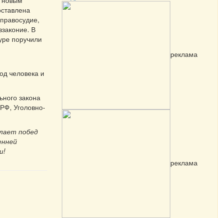
д новым
оставлена
еправосудие,
ззаконие. В
туре поручили
реклама
од человека и
ьного закона
РФ, Уголовно-
лает побед
енней
и!
реклама