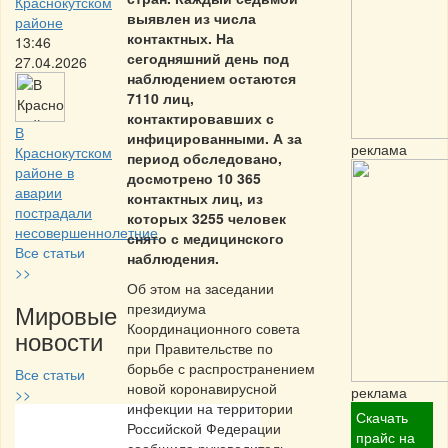
Краснокутском
выявлен из числа
районе
контактных. На
13:46
сегодняшний день под
27.04.2026
наблюдением остаются
7110 лиц,
контактировавших с
В
инфицированными. А за
реклама
Краснокутском
период обследовано,
районе в
досмотрено 10 365
аварии
контактных лиц, из
пострадали
которых 3255 человек
несовершеннолетние
снято с медицинского
Все статьи
наблюдения.
>>
Об этом на заседании
Мировые
президиума
Координационного совета
новости
при Правительстве по
борьбе с распространением
Все статьи
новой коронавирусной
реклама
>>
инфекции на территории
Скачать
Российской Федерации
Частная реклама
прайс на