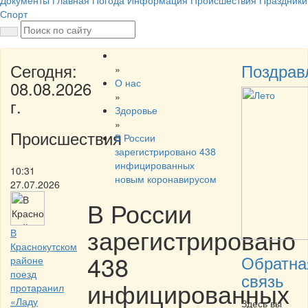
Документы
Главная
Погода
Информация
Происшествия
Праздники
Спорт
Сегодня:
Поздрав
»
О нас
08.08.2026
»
г.
Здоровье
»
Происшествия
В России
зарегистрировано 438
инфицированных
10:31
новым коронавирусом
27.07.2026
В России
зарегистрировано
В
Краснокутском
438
Обратна
районе
поезд
связь
инфицированных
протаранил
«Ладу
Здесь вы