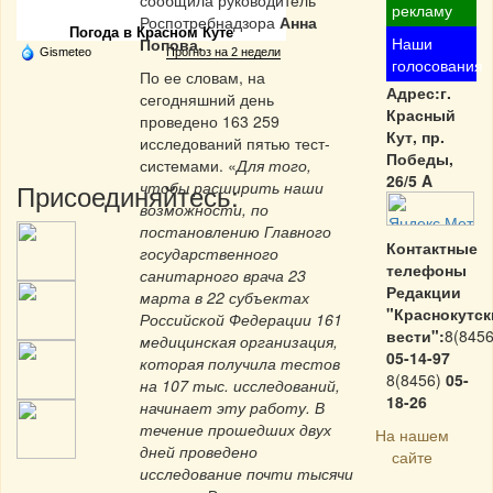
сообщила руководитель
рекламу
Роспотребнадзора
Анна
Погода в Красном Куте
Наши
Попова.
Gismeteo
Прогноз на 2 недели
голосования
По ее словам, на
Адрес:г.
сегодняшний день
Красный
проведено 163 259
Кут, пр.
исследований пятью тест-
Победы,
системами. «
Для того,
26/5 A
Присоединяйтесь:
чтобы расширить наши
возможности, по
постановлению Главного
Контактные
государственного
телефоны
санитарного врача 23
Редакции
марта в 22 субъектах
"Краснокутск
Российской Федерации 161
вести":
8(8456
медицинская организация,
05-14-97
которая получила тестов
8(8456)
05-
на 107 тыс. исследований,
18-26
начинает эту работу. В
течение прошедших двух
На нашем
дней проведено
сайте
исследование почти тысячи