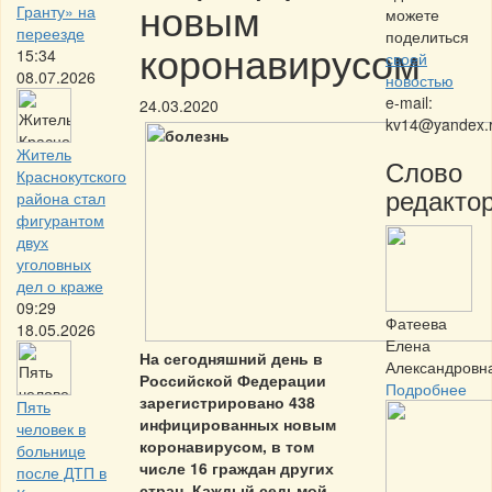
новым
Гранту» на
можете
переезде
поделиться
коронавирусом
15:34
своей
08.07.2026
новостью
e-mail:
24.03.2020
kv14@yandex.
Житель
Слово
Краснокутского
редактор
района стал
фигурантом
двух
уголовных
дел о краже
09:29
Фатеева
18.05.2026
Елена
На сегодняшний день в
Александровн
Российской Федерации
Подробнее
зарегистрировано 438
Пять
инфицированных новым
человек в
коронавирусом, в том
больнице
числе 16 граждан других
после ДТП в
стран. Каждый седьмой