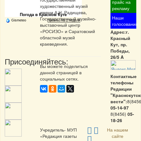
Частная реклама
прайс на
художественный музей
рекламу
имени А.Н. Радищева,
Погода в Красном Куте
Наши
Государственный музейно-
Gismeteo
Прогноз на 2 недели
голосования
выставочный центр
«РОСИЗО» и Саратовский
Адрес:г.
областной музей
Красный
краеведения.
Кут, пр.
Победы,
26/5 A
Присоединяйтесь:
Вы можете поделиться
данной страницей в
Контактные
социальных сетях.
телефоны
Редакции
"Краснокутск
вести":
8(8456
05-14-97
8(8456)
05-
18-26
Учредитель- МУП
На нашем
«Редакция газеты
сайте