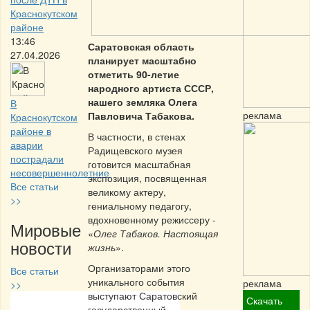
Краснокутском
районе
13:46
Саратовская область
27.04.2026
планирует масштабно
отметить 90-летие
народного артиста СССР,
нашего земляка Олега
В
реклама
Павловича Табакова.
Краснокутском
районе в
В частности, в стенах
аварии
Радищевского музея
пострадали
готовится масштабная
несовершеннолетние
экспозиция, посвященная
Все статьи
великому актеру,
>>
гениальному педагогу,
вдохновенному режиссеру -
Мировые
«
Олег Табаков. Настоящая
новости
жизнь
».
Организаторами этого
Все статьи
уникального события
реклама
>>
выступают Саратовский
Скачать
государственный