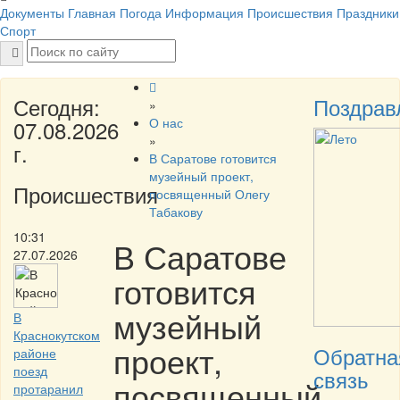
Документы
Главная
Погода
Информация
Происшествия
Праздники
Спорт
Сегодня:
Поздрав
»
О нас
07.08.2026
»
г.
В Саратове готовится
музейный проект,
Происшествия
посвященный Олегу
Табакову
10:31
В Саратове
27.07.2026
готовится
музейный
В
Краснокутском
проект,
Обратна
районе
поезд
связь
посвященный
протаранил