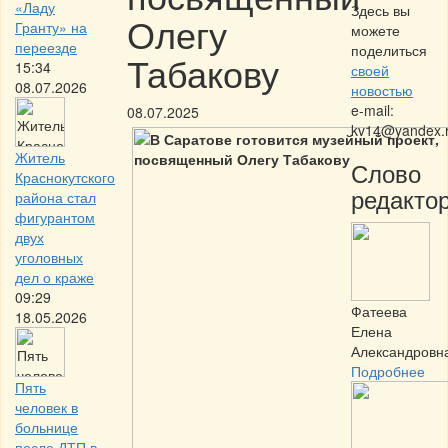
«Ладу
Здесь вы
Олегу
Гранту» на
можете
переезде
поделиться
Табакову
15:34
своей
08.07.2026
новостью
e-mail:
08.07.2025
kv14@yandex.
Житель
Слово
Краснокутского
редактор
района стал
фигурантом
двух
уголовных
дел о краже
09:29
Фатеева
18.05.2026
Елена
Александровн
Подробнее
Пять
человек в
больнице
после ДТП в