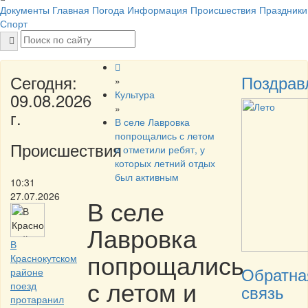
Документы
Главная
Погода
Информация
Происшествия
Праздники
Спорт
Сегодня:
Поздрав
»
Культура
09.08.2026
»
г.
В селе Лавровка
попрощались с летом
Происшествия
и отметили ребят, у
которых летний отдых
был активным
10:31
27.07.2026
В селе
Лавровка
В
попрощались
Краснокутском
Обратна
районе
с летом и
поезд
связь
протаранил