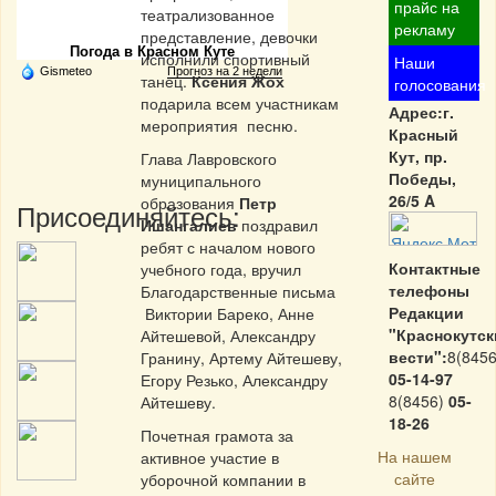
Частная реклама
прайс на
театрализованное
рекламу
представление, девочки
Погода в Красном Куте
исполнили спортивный
Наши
Gismeteo
Прогноз на 2 недели
танец.
Ксения Жох
голосования
подарила всем участникам
Адрес:г.
мероприятия песню.
Красный
Кут, пр.
Глава Лавровского
Победы,
муниципального
26/5 A
образования
Петр
Присоединяйтесь:
Ишангалиев
поздравил
ребят с началом нового
Контактные
учебного года, вручил
телефоны
Благодарственные письма
Редакции
Виктории Бареко, Анне
"Краснокутск
Айтешевой, Александру
вести":
8(8456
Гранину, Артему Айтешеву,
05-14-97
Егору Резько, Александру
8(8456)
05-
Айтешеву.
18-26
Почетная грамота за
На нашем
активное участие в
сайте
уборочной компании в