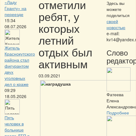
отметили
«Ладу
Здесь вы
Гранту» на
можете
ребят, у
переезде
поделиться
15:34
своей
которых
08.07.2026
новостью
e-mail:
летний
kv14@yandex.
отдых был
Житель
Слово
Краснокутского
редактор
активным
района стал
фигурантом
двух
03.09.2021
уголовных
дел о краже
09:29
Фатеева
18.05.2026
Елена
Александровн
Подробнее
Пять
человек в
больнице
после ДТП в