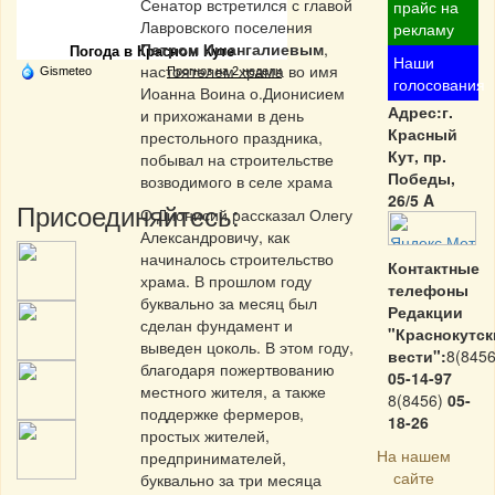
Частная реклама
Сенатор встретился с главой
прайс на
Лавровского поселения
рекламу
Петром Ишангалиевым
,
Погода в Красном Куте
Наши
настоятелем храма во имя
Gismeteo
Прогноз на 2 недели
голосования
Иоанна Воина о.Дионисием
Адрес:г.
и прихожанами в день
Красный
престольного праздника,
Кут, пр.
побывал на строительстве
Победы,
возводимого в селе храма
26/5 A
Присоединяйтесь:
О.Дионисий рассказал Олегу
Александровичу, как
начиналось строительство
Контактные
храма. В прошлом году
телефоны
буквально за месяц был
Редакции
сделан фундамент и
"Краснокутск
выведен цоколь. В этом году,
вести":
8(8456
благодаря пожертвованию
05-14-97
местного жителя, а также
8(8456)
05-
поддержке фермеров,
18-26
простых жителей,
На нашем
предпринимателей,
сайте
буквально за три месяца