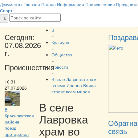
Документы
Главная
Погода
Информация
Происшествия
Праздники
Спорт
Сегодня:
Поздрав
»
Культура
07.08.2026
»
г.
Общество
»
Происшествия
Новости
»
В селе Лавровка храм
10:31
во имя Иоанна Воина
27.07.2026
строят всем миром
В селе
В
Лавровка
Краснокутском
Обратна
районе
храм во
поезд
связь
протаранил