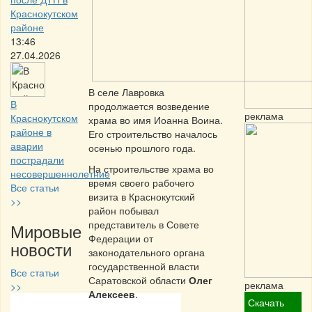
Краснокутском
районе
13:46
27.04.2026
В селе Лавровка
В
продолжается возведение
реклама
Краснокутском
храма во имя Иоанна Воина.
районе в
Его строительство началось
аварии
осенью прошлого года.
пострадали
На строительстве храма во
несовершеннолетние
время своего рабочего
Все статьи
визита в Краснокутский
>>
район побывал
представитель в Совете
Мировые
Федерации от
новости
законодательного органа
государственной власти
Все статьи
Саратовской области
Олег
реклама
>>
Алексеев
.
Скачать