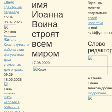
имя
«Ладу
Здесь вы
Гранту» на
можете
Иоанна
переезде
поделиться
15:34
своей
Воина
08.07.2026
новостью
e-mail:
строят
kv14@yandex.
всем
Житель
Слово
Краснокутского
редактор
миром
района стал
фигурантом
двух
17.08.2020
уголовных
дел о краже
09:29
Фатеева
18.05.2026
Елена
Александровн
Подробнее
Пять
человек в
больнице
после ДТП в