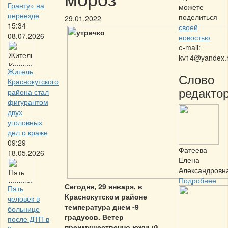
Гранту» на
можете
переезде
поделиться
29.01.2022
15:34
своей
08.07.2026
новостью
e-mail:
kv14@yandex.
Житель
Слово
Краснокутского
редактор
района стал
фигурантом
двух
уголовных
дел о краже
09:29
Фатеева
18.05.2026
Елена
Александровн
Подробнее
Сегодня, 29 января, в
Пять
Краснокутском районе
человек в
температура днем -9
больнице
градусов. Ветер
после ДТП в
преимущественно южный