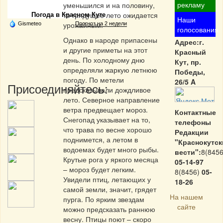
рекламу
уменьшился и на половину,
то грядущее лето ожидается
Погода в Красном Куте
Наши
урожайным.
Gismeteo
Прогноз на 2 недели
голосования
Однако в народе припасены
Адрес:г.
и другие приметы на этот
Красный
день. По холодному дню
Кут, пр.
определяли жаркую летнюю
Победы,
погоду. По метели
26/5 A
Присоединяйтесь:
предсказывали дождливое
лето. Северное направление
ветра предвещает мороз.
Контактные
Снегопад указывает на то,
телефоны
что трава по весне хорошо
Редакции
поднимется, а летом в
"Краснокутск
водоемах будет много рыбы.
вести":
8(8456
Крутые рога у яркого месяца
05-14-97
– мороз будет легким.
8(8456)
05-
Увидели птиц, летающих у
18-26
самой земли, значит, грядет
На нашем
пурга. По ярким звездам
сайте
можно предсказать раннюю
весну. Птицы поют – скоро