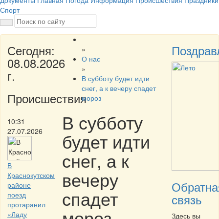
Документы
Главная
Погода
Информация
Происшествия
Праздники
Спорт
Сегодня:
Поздрав
»
О нас
08.08.2026
»
г.
В субботу будет идти
снег, а к вечеру спадет
Происшествия
мороз
В субботу
10:31
27.07.2026
будет идти
снег, а к
В
вечеру
Краснокутском
Обратна
районе
спадет
поезд
связь
протаранил
мороз
«Ладу
Здесь вы