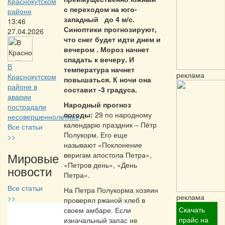
Краснокутском
с переходом на юго-
районе
западный до 4 м/с.
13:46
Синоптики прогнозируют,
27.04.2026
что снег будет идти днем и
вечером . Мороз начнет
спадать к вечеру. И
В
температура начнет
реклама
Краснокутском
повышаться. К ночи она
районе в
составит -3 градуса.
аварии
Народный прогноз
пострадали
погоды:
29 по народному
несовершеннолетние
календарю праздник – Пётр
Все статьи
Полукорм. Его еще
>>
называют «Поклонение
Мировые
веригам апостола Петра»,
«Петров день», «День
новости
Петра».
Все статьи
На Петра Полукорма хозяин
реклама
>>
проверял ржаной хлеб в
Скачать
своем амбаре. Если
Частная реклама
прайс на
изначальный запас не