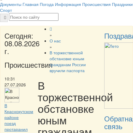
Документы
Главная
Погода
Информация
Происшествия
Праздники
Спорт
Сегодня:
Поздрав
»
О нас
08.08.2026
»
г.
В торжественной
обстановке юным
Происшествия
гражданам России
вручили паспорта
10:31
В
27.07.2026
торжественной
обстановке
В
Краснокутском
юным
Обратна
районе
поезд
связь
гражданам
протаранил