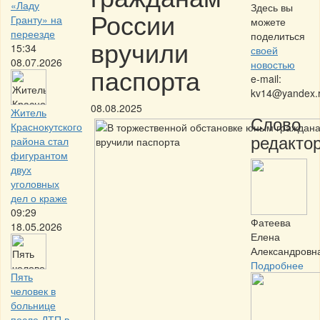
«Ладу
Здесь вы
России
Гранту» на
можете
переезде
поделиться
вручили
15:34
своей
08.07.2026
новостью
паспорта
e-mail:
kv14@yandex.
08.08.2025
Житель
Слово
Краснокутского
редактор
района стал
фигурантом
двух
уголовных
дел о краже
09:29
Фатеева
18.05.2026
Елена
Александровн
Подробнее
Пять
человек в
больнице
после ДТП в