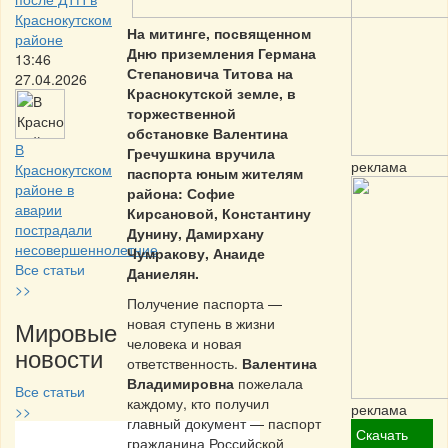
Краснокутском
На митинге, посвященном
районе
Дню приземления Германа
13:46
Степановича Титова на
27.04.2026
Краснокутской земле, в
торжественной
обстановке Валентина
В
Гречушкина вручила
реклама
Краснокутском
паспорта юным жителям
районе в
района: Софие
аварии
Кирсановой, Константину
пострадали
Дунину, Дамирхану
несовершеннолетние
Чумракову, Анаиде
Все статьи
Даниелян.
>>
Получение паспорта —
новая ступень в жизни
Мировые
человека и новая
новости
ответственность.
Валентина
Владимировна
пожелала
Все статьи
каждому, кто получил
реклама
>>
главный документ — паспорт
Скачать
гражданина Российской