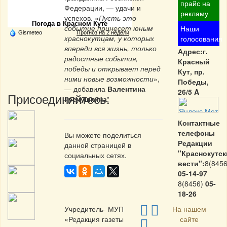
Частная реклама
прайс на
Федерации, — удачи и
рекламу
успехов. «
Пусть это
Погода в Красном Куте
событие принесет юным
Наши
Gismeteo
Прогноз на 2 недели
краснокутцам, у которых
голосования
впереди вся жизнь, только
Адрес:г.
радостные события,
Красный
победы и открывает перед
Кут, пр.
ними новые возможности
»,
Победы,
— добавила
Валентина
26/5 A
Присоединяйтесь:
Гречушкина
.
Контактные
телефоны
Вы можете поделиться
Редакции
данной страницей в
"Краснокутск
социальных сетях.
вести":
8(8456
05-14-97
8(8456)
05-
18-26
Учредитель- МУП
На нашем
«Редакция газеты
сайте