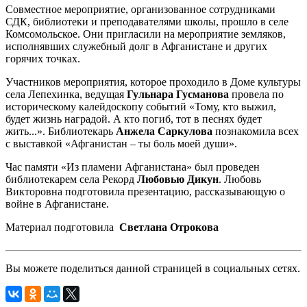
Совместное мероприятие, организованное сотрудниками
СДК, библиотеки и преподавателями школы, прошло в селе
Комсомольское. Они пригласили на мероприятие земляков,
исполнявших служебный долг в Афганистане и других
горячих точках.
Участников мероприятия, которое проходило в Доме культуры
села Лепехинка, ведущая
Гульнара Гусманова
провела по
историческому калейдоскопу событий «Тому, кто выжил,
будет жизнь наградой. А кто погиб, тот в песнях будет
жить...». Библиотекарь
Анжела Саркулова
познакомила всех
с выставкой «Афганистан – ты боль моей души».
Час памяти «Из пламени Афганистана» был проведен
библиотекарем села Рекорд
Любовью Дикун
. Любовь
Викторовна подготовила презентацию, рассказывающую о
войне в Афганистане.
Материал подготовила
Светлана Отрокова
Вы можете поделиться данной страницей в социальных сетях.