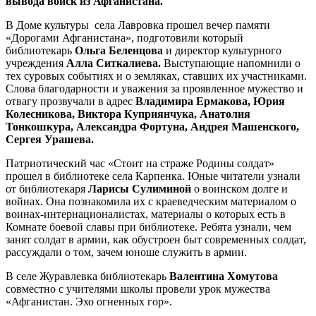
вывода войск из Афганистана.
В Доме культуры села Лавровка прошел вечер памяти
«Дорогами Афганистана», подготовили который
библиотекарь
Ольга Беленцова
и директор культурного
учреждения
Алла Ситкалиева.
Выступающие напомнили о
тех суровых событиях и о земляках, ставших их участниками.
Слова благодарности и уважения за проявленное мужество и
отвагу прозвучали в адрес
Владимира Ермакова, Юрия
Колесникова, Виктора Куприянчука, Анатолия
Тонкошкура, Александра Фортуна, Андрея Машенского,
Сергея Урашева.
Патриотический час «Стоит на страже Родины солдат»
прошел в библиотеке села Карпенка. Юные читатели узнали
от библиотекаря
Ларисы Сулиминой
о воинском долге и
войнах. Она познакомила их с краеведческим материалом о
воинах-интернационалистах, материалы о которых есть в
Комнате боевой славы при библиотеке. Ребята узнали, чем
занят солдат в армии, как обустроен быт современных солдат,
рассуждали о том, зачем юноше служить в армии.
В селе Журавлевка библиотекарь
Валентина Хомутова
совместно с учителями школы провели урок мужества
«Афганистан. Эхо огненных гор».