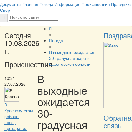
Документы
Главная
Погода
Информация
Происшествия
Праздники
Спорт
Сегодня:
Поздрав
»
Погода
10.08.2026
»
г.
В выходные ожидается
30-градусная жара в
Происшествия
Саратовской области
В
10:31
27.07.2026
выходные
ожидается
В
30-
Краснокутском
Обратна
районе
градусная
поезд
связь
протаранил