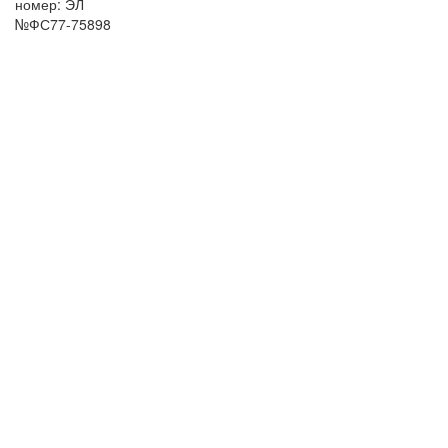
номер: ЭЛ
№ФС77-75898