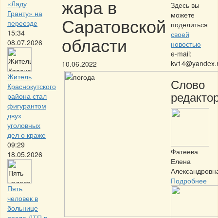
жара в
«Ладу
Здесь вы
Гранту» на
можете
Саратовской
переезде
поделиться
15:34
своей
области
08.07.2026
новостью
e-mail:
kv14@yandex.
10.06.2022
Житель
Слово
Краснокутского
редактор
района стал
фигурантом
двух
уголовных
дел о краже
09:29
Фатеева
18.05.2026
Елена
Александровн
Подробнее
Пять
человек в
больнице
после ДТП в