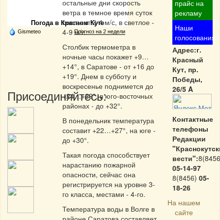
Частная реклама
остальные дни скорость
прайс на
ветра в темное время суток
рекламу
составит 2-4 м/с, в светлое -
Погода в Красном Куте
Наши
4-9 м/с.
Gismeteo
Прогноз на 2 недели
голосования
Столбик термометра в
Адрес:г.
ночные часы покажет +9…
Красный
+14°, в Саратове - от +16 до
Кут, пр.
+19°. Днем в субботу и
Победы,
воскресенье поднимется до
26/5 A
Присоединяйтесь:
+24…+29°, в юго-восточных
районах - до +32°.
Контактные
В понедельник температура
телефоны
составит +22…+27°, на юге -
Редакции
до +30°.
"Краснокутск
Такая погода способствует
вести":
8(8456
нарастанию пожарной
05-14-97
опасности, сейчас она
8(8456)
05-
регистрируется на уровне 3-
18-26
го класса, местами - 4-го.
На нашем
Температура воды в Волге в
сайте
районе Саратова составляет