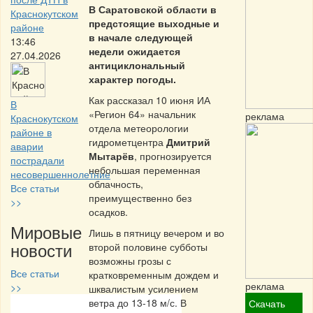
В Саратовской области в
Краснокутском
предстоящие выходные и
районе
в начале следующей
13:46
недели ожидается
27.04.2026
антициклональный
характер погоды.
Как рассказал 10 июня ИА
В
«Регион 64» начальник
реклама
Краснокутском
отдела метеорологии
районе в
гидрометцентра
Дмитрий
аварии
Мытарёв
, прогнозируется
пострадали
небольшая переменная
несовершеннолетние
облачность,
Все статьи
преимущественно без
>>
осадков.
Мировые
Лишь в пятницу вечером и во
новости
второй половине субботы
возможны грозы с
Все статьи
кратковременным дождем и
реклама
>>
шквалистым усилением
ветра до 13-18 м/с. В
Скачать