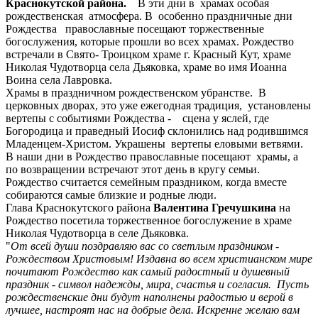
Краснокутской района.
В эти дни в храмах особая
рождественская атмосфера. В особенно праздничные дни
Рождества православные посещают торжественные
богослужения, которые прошли во всех храмах. Рождество
встречали в Свято- Троицком храме г. Красный Кут, храме
Николая Чудотворца села Дьяковка, храме во имя Иоанна
Воина села Лавровка.
Храмы в праздничном рождественском убранстве. В
церковных дворах, это уже ежегодная традиция, установлены
вертепы с событиями Рождества - сцена у яслей, где
Богородица и праведный Иосиф склонились над родившимся
Младенцем-Христом. Украшены вертепы еловыми ветвями.
В наши дни в Рождество православные посещают храмы, а
по возвращении встречают этот день в кругу семьи.
Рождество считается семейным праздником, когда вместе
собираются самые близкие и родные люди.
Глава Краснокутского района
Валентина Гречушкина
на
Рождество посетила торжественное богослужение в храме
Николая Чудотворца в селе Дьяковка.
"
От всей души поздравляю вас со светлым праздником -
Рождеством Христовым! Издавна во всем христианском мире
почитают Рождество как самый радостный и душевный
праздник - символ надежды, мира, счастья и согласия. Пусть
рождественские дни будут наполнены радостью и верой в
лучшее, настроят нас на добрые дела. Искренне желаю вам