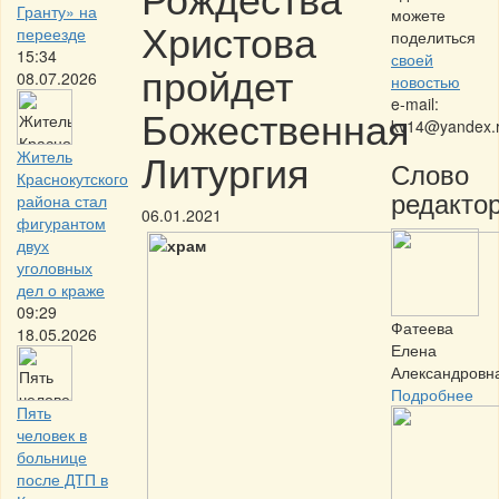
Гранту» на
можете
Христова
переезде
поделиться
15:34
своей
пройдет
08.07.2026
новостью
e-mail:
Божественная
kv14@yandex.
Литургия
Житель
Слово
Краснокутского
редактор
района стал
06.01.2021
фигурантом
двух
уголовных
дел о краже
09:29
Фатеева
18.05.2026
Елена
Александровн
Подробнее
Пять
человек в
больнице
после ДТП в