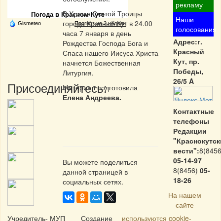
рекламу
В Храме Святой Троицы
Погода в Красном Куте
Наши
города Красный Кут в 24.00
Gismeteo
Прогноз на 2 недели
голосования
часа 7 января в день
Адрес:г.
Рождества Господа Бога и
Красный
Спаса нашего Иисуса Христа
Кут, пр.
начнется Божественная
Победы,
Литургия.
26/5 A
Присоединяйтесь:
Материал подготовила
Елена Андреева.
Контактные
телефоны
Редакции
"Краснокутск
вести":
8(8456
05-14-97
Вы можете поделиться
8(8456)
05-
данной страницей в
18-26
социальных сетях.
На нашем
сайте
Учредитель- МУП
Создание
используются cookie-