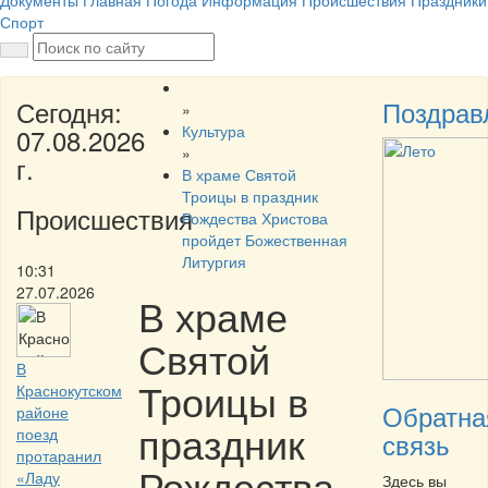
Документы
Главная
Погода
Информация
Происшествия
Праздники
Спорт
Сегодня:
Поздрав
»
Культура
07.08.2026
»
г.
В храме Святой
Троицы в праздник
Происшествия
Рождества Христова
пройдет Божественная
Литургия
10:31
27.07.2026
В храме
Святой
В
Троицы в
Краснокутском
Обратна
районе
праздник
поезд
связь
протаранил
Рождества
«Ладу
Здесь вы