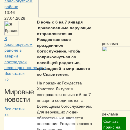
Краснокутском
районе
13:46
27.04.2026
В ночь с 6 на 7 января
православные верующие
отправляются на
В
Рождественское
реклама
Краснокутском
праздничное
районе в
богослужение, чтобы
аварии
соприкоснуться со
пострадали
всеобщей радостью,
несовершеннолетние
пришедшей в мир вместе
Все статьи
со Спасителем.
>>
На праздник Рождества
Христова Литургия
Мировые
совершается ночью с 6 на 7
новости
января и соединяется с
Всенощным богослужением.
Все статьи
Для верующих людей
реклама
>>
обязательным является
Скачать
посещение Рождественского
Частная реклама
прайс на
богослужения.