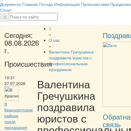
Документы
Главная
Погода
Информация
Происшествия
Праздники
Спорт
Сегодня:
Поздрав
»
О нас
08.08.2026
»
г.
Валентина Гречушкина
поздравила юристов с
Происшествия
профессиональным
праздником
10:31
Валентина
27.07.2026
Гречушкина
поздравила
В
Краснокутском
юристов с
Обратна
районе
поезд
связь
профессиональны
протаранил