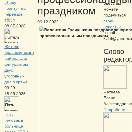
«Ладу
Здесь вы
праздником
Гранту» на
можете
переезде
поделиться
15:34
своей
06.12.2022
08.07.2026
новостью
e-mail:
kv14@yandex.
Житель
Слово
Краснокутского
редактор
района стал
фигурантом
двух
уголовных
дел о краже
09:29
Фатеева
18.05.2026
Елена
Александровн
Подробнее
Пять
человек в
больнице
после ДТП в