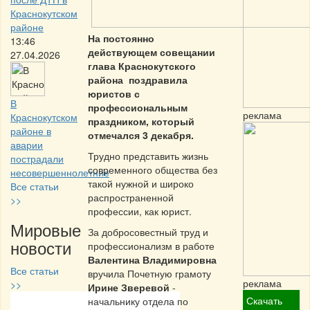
Краснокутском
районе
На постоянно
13:46
действующем совещании
27.04.2026
глава Краснокутского
района поздравила
юристов с
В
профессиональным
реклама
Краснокутском
праздником, который
районе в
отмечался 3 декабря.
аварии
Трудно представить жизнь
пострадали
современного общества без
несовершеннолетние
такой нужной и широко
Все статьи
распространенной
>>
профессии, как юрист.
Мировые
За добросовестный труд и
новости
профессионализм в работе
Валентина Владимировна
Все статьи
вручила Почетную грамоту
реклама
>>
Ирине Зверевой
-
Скачать
начальнику отдела по