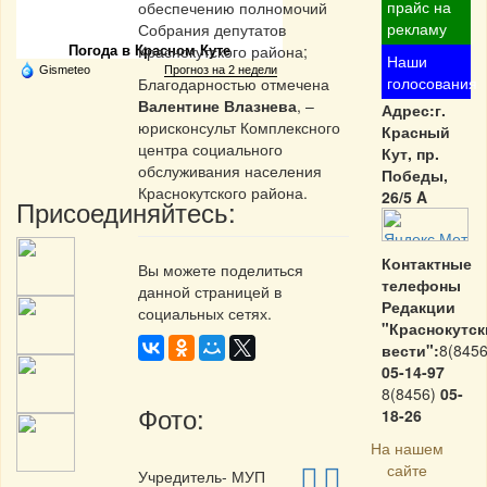
Частная реклама
прайс на
обеспечению полномочий
рекламу
Собрания депутатов
Краснокутского района;
Погода в Красном Куте
Наши
Gismeteo
Прогноз на 2 недели
голосования
Благодарностью отмечена
Валентине Влазнева
, –
Адрес:г.
юрисконсульт Комплексного
Красный
центра социального
Кут, пр.
обслуживания населения
Победы,
Краснокутского района.
26/5 A
Присоединяйтесь:
Контактные
Вы можете поделиться
телефоны
данной страницей в
Редакции
социальных сетях.
"Краснокутск
вести":
8(8456
05-14-97
8(8456)
05-
Фото:
18-26
На нашем
сайте
Учредитель- МУП