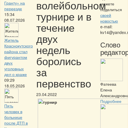
волейбольном
Гранту» на
можете
переезде
поделиться
турнире и в
15:34
своей
08.07.2026
новостью
течение
e-mail:
kv14@yandex.
двух
Житель
Слово
недель
Краснокутского
редактор
района стал
боролись
фигурантом
двух
за
уголовных
дел о краже
первенство
09:29
Фатеева
18.05.2026
Елена
23.04.2022
Александровн
Подробнее
Пять
человек в
больнице
после ДТП в