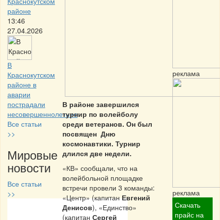
Краснокутском
районе
13:46
27.04.2026
В
реклама
Краснокутском
районе в
аварии
пострадали
В районе завершился
несовершеннолетние
турнир по волейболу
Все статьи
среди ветеранов. Он был
>>
посвящен Дню
космонавтики. Турнир
Мировые
длился две недели.
новости
«КВ» сообщали, что на
волейбольной площадке
Все статьи
встречи провели 3 команды:
реклама
>>
«Центр» (капитан
Евгений
Скачать
Денисов
), «Единство»
Частная реклама
прайс на
(капитан
Сергей