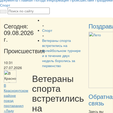
Документы
Главная
Погода
Информация
Происшествия
Праздники
Спорт
Сегодня:
Поздрав
»
Спорт
09.08.2026
»
г.
Ветераны спорта
встретились на
Происшествия
волейбольном турнире
и в течение двух
недель боролись за
10:31
первенство
27.07.2026
Ветераны
спорта
В
Краснокутском
встретились
Обратна
районе
поезд
связь
на
протаранил
«Ладу
Здесь вы