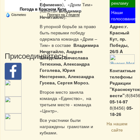
рекламу
Ефименко
), «Дрим Тим»
Погода в Красном Куте
(капитан
Владимир
Наши
Gismeteo
Прогноз на 2 недели
Нечитайло
).
голосования
В упорной борьбе за право
Адрес:г.
быть первыми победу
Красный
одержала команда «Дрим –
Кут, пр.
Тим» в составе
Владимира
Победы,
Нечитайло, Андрея
26/5 A
Присоединяйтесь:
Шкодских, Вячеслава
Тетюхина, Александра
Гоголева, Юрия
Контактные
Нестеренко, Александра
телефоны
Гусева, Сергея Мороз.
Редакции
"Краснокутск
Второе место заняла
вести":
8(8456
команда «Единство», на
05-14-97
третьем месте - команда
8(8456)
05-
«Центр».
18-26
Все участники были
На нашем
награждены грамотами и
сайте
кубками.