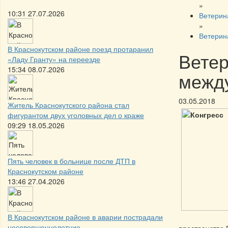
»
10:31 27.07.2026
Ветерин
»
Ветерин
В Краснокутском районе поезд протаранил
Ветер
«Ладу Гранту» на переезде
15:34 08.07.2026
межд
03.05.2018
Житель Краснокутского района стал
фигурантом двух уголовных дел о краже
09:29 18.05.2026
Пять человек в больнице после ДТП в
Краснокутском районе
13:46 27.04.2026
В Краснокутском районе в аварии пострадали
несовершеннолетние