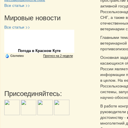
пространстве 
Все статьи >>
активной госу
Россельхознад
Мировые новости
СНГ, а также
отечественных
Все статьи >>
ветеринарии с
Главными тема
Частная реклама
ветеринарной 
противоэпизоо
Погода в Красном Куте
Gismeteo
Прогноз на 2 недели
Основная зада
касающихся об
России являет
информации п
в целом. На е
Россельхозна
Присоединяйтесь:
системы, запу
научно-обосно
В работе конг
руководители 
достоинству -
многолетний 