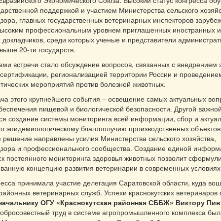
Евразийского Экономического Союза. Высокий статус конгресса об
дарственной поддержкой и участием Министерства сельского хозяй
зора, главных государственных ветеринарных инспекторов зарубе
 высоким профессиональным уровнем приглашенных иностранных и
 докладчиков, среди которых ученые и представители администрат
выше 20-ти государств.
ми встречи стало обсуждение вопросов, связанных с внедрением 
сертификации, регионализацией территории России и проведение
тических мероприятий против болезней животных.
ча этого крупнейшего события – освещение самых актуальных воп
еспечения пищевой и биологической безопасности. Другой важной
ся создание системы мониторинга всей информации, сбор и актуа
о эпидемиологическому благополучию производственных объектов
е решение направлены усилия Министерства сельского хозяйства,
дзора и профессионального сообщества. Создание единой инфор
ск постоянного мониторинга здоровья животных позволит сформул
ванную концепцию развития ветеринарии в современных условиях
ресса принимала участие делегация Саратовской области, куда во
районных ветеринарных служб. Успехи краснокутских ветеринаров
начальнику ОГУ «Краснокутская районная СББЖ» Виктору Пив
добросовестный труд в системе агропромышленного комплекса бы