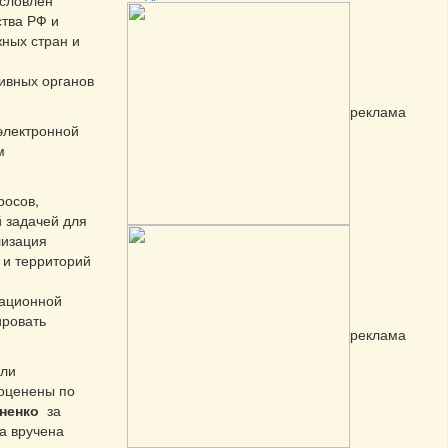
условлен
ства РФ и
жных стран и
ивных органов
реклама
электронной
м
росов,
 задачей для
лизация
 и территорий
мационной
ировать
реклама
шли
 оценены по
ненко
за
ла вручена