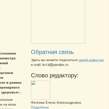
Обратная связь
 Колонном
министра
Здесь вы можете поделиться
своей новостью
гений
e-mail: kv14@yandex.ru
с
органов
Слово редактору:
ти
ло в рамках
теринарного
 здоровье».
тральным
Фатеева Елена Александровна
и на всем
Подробнее