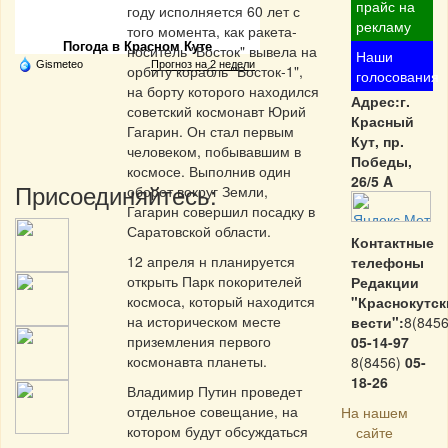
Частная реклама
прайс на
году исполняется 60 лет с
рекламу
того момента, как ракета-
Погода в Красном Куте
носитель "Восток" вывела на
Наши
Gismeteo
Прогноз на 2 недели
орбиту корабль "Восток-1",
голосования
на борту которого находился
Адрес:г.
советский космонавт Юрий
Красный
Гагарин. Он стал первым
Кут, пр.
человеком, побывавшим в
Победы,
космосе. Выполнив один
26/5 A
Присоединяйтесь:
оборот вокруг Земли,
Гагарин совершил посадку в
Саратовской области.
Контактные
12 апреля н планируется
телефоны
открыть Парк покорителей
Редакции
космоса, который находится
"Краснокутск
на историческом месте
вести":
8(8456
приземления первого
05-14-97
космонавта планеты.
8(8456)
05-
18-26
Владимир Путин проведет
отдельное совещание, на
На нашем
котором будут обсуждаться
сайте