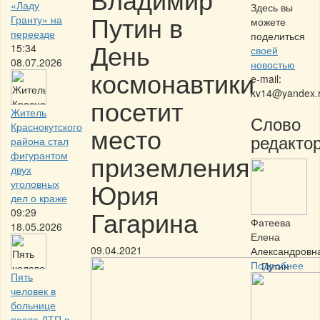
«Ладу
Здесь вы
Путин в
Гранту» на
можете
переезде
поделиться
День
15:34
своей
08.07.2026
новостью
космонавтики
e-mail:
kv14@yandex.
посетит
Житель
Слово
Краснокутского
место
редактор
района стал
фигурантом
приземления
двух
Юрия
уголовных
дел о краже
Гагарина
09:29
Фатеева
18.05.2026
Елена
09.04.2021
Александровн
Подробнее
Пять
человек в
больнице
после ДТП в