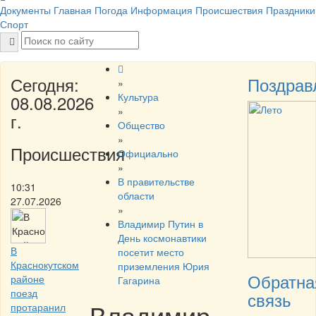
Документы
Главная
Погода
Информация
Происшествия
Праздники
Спорт
Сегодня:
Поздрав
»
Культура
08.08.2026
»
г.
Общество
»
Происшествия
Официально
»
В правительстве
10:31
области
27.07.2026
»
Владимир Путин в
День космонавтики
В
посетит место
Краснокутском
приземления Юрия
Обратна
районе
Гагарина
поезд
связь
Владимир
протаранил