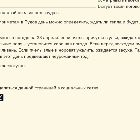
Бытует такая погово
доставай пчел из-под спуда».
риметам в Пудов день можно определить, ждать ли тепла и будет 
еты о погоде на 28 апреля: если пчелы прячутся в ульи, ожидаетс
льние поля – установится хорошая погода. Если перед восходом п
т ливень. Если пчелы злые и норовят ужалить, ожидается засуха. Та
 в этот день предвещают неурожайный год.
 краснокутцы!
елиться данной страницей в социальных сетях.