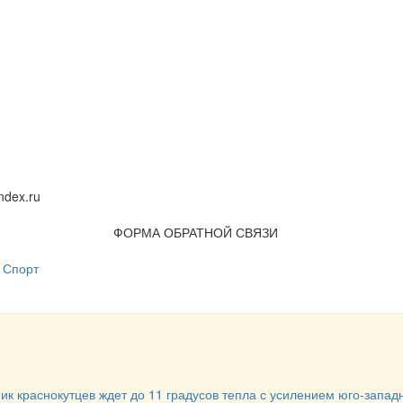
dex.ru
ФОРМА ОБРАТНОЙ СВЯЗИ
Спорт
ик краснокутцев ждет до 11 градусов тепла с усилением юго-запад