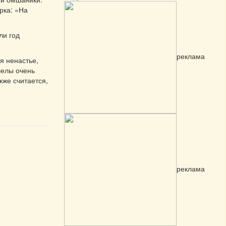
рка: «На
ли год
реклама
я ненастье,
челы очень
кже считается,
реклама