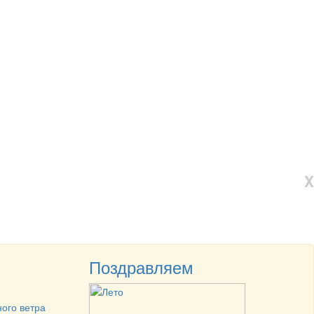
X
Поздравляем
ного ветра