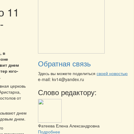
о 11
-
, в
йоне
Обратная связь
вит днем
етер юго-
Здесь вы можете поделиться
своей новостью
.
e-mail: kv14@yandex.ru
вная церковь
Слово редактору:
Аристарха,
остолов от
называют днем
удовым днем.
Фатеева Елена Александровна
то
Подробнее
 и омшаники.