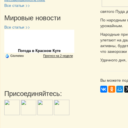
Все статьи >>
святого Пуда 
Мировые новости
По народным п
урожайным.
Все статьи >>
Народные прим
Частная реклама
улетают на да
активны, буде
что заморозки
Погода в Красном Куте
Gismeteo
Прогноз на 2 недели
Удачного дня,
Вы можете под
Присоединяйтесь: