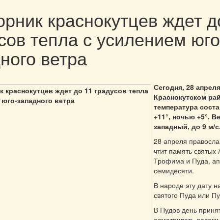
орник краснокутцев ждет д
сов тепла с усилением юго
ного ветра
Сегодня, 28 апреля
Краснокутском ра
температура соста
+11°, ночью +5°. В
западный, до 9 м/с
28 апреля правосла
чтит память святых 
Трофима и Пуда, ап
семидесяти.
В народе эту дату 
святого Пуда или П
В Пудов день приня
осматривать пасеки