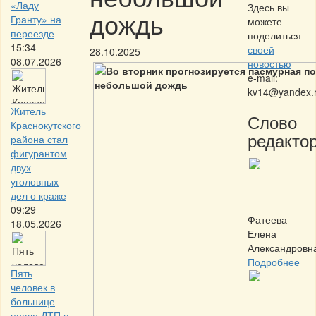
«Ладу
Здесь вы
дождь
Гранту» на
можете
переезде
поделиться
15:34
своей
28.10.2025
08.07.2026
новостью
e-mail:
kv14@yandex.
Житель
Слово
Краснокутского
редактор
района стал
фигурантом
двух
уголовных
дел о краже
09:29
Фатеева
18.05.2026
Елена
Александровн
Подробнее
Пять
человек в
больнице
после ДТП в