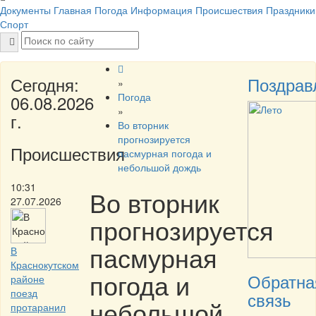
Документы
Главная
Погода
Информация
Происшествия
Праздники
Спорт
Сегодня:
Поздрав
»
Погода
06.08.2026
»
г.
Во вторник
прогнозируется
Происшествия
пасмурная погода и
небольшой дождь
10:31
Во вторник
27.07.2026
прогнозируется
пасмурная
В
Краснокутском
погода и
Обратна
районе
поезд
связь
небольшой
протаранил