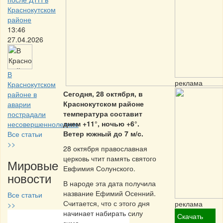
Краснокутском
районе
13:46
27.04.2026
В
реклама
Краснокутском
Сегодня, 28 октября, в
районе в
Краснокутском районе
аварии
температура составит
пострадали
днем +11°, ночью +6°.
несовершеннолетние
Ветер южный до 7 м/с.
Все статьи
>>
28 октября православная
церковь чтит память святого
Мировые
Евфимия Солунского.
новости
В народе эта дата получила
название Ефимий Осенний.
Все статьи
Считается, что с этого дня
реклама
>>
начинает набирать силу
Скачать