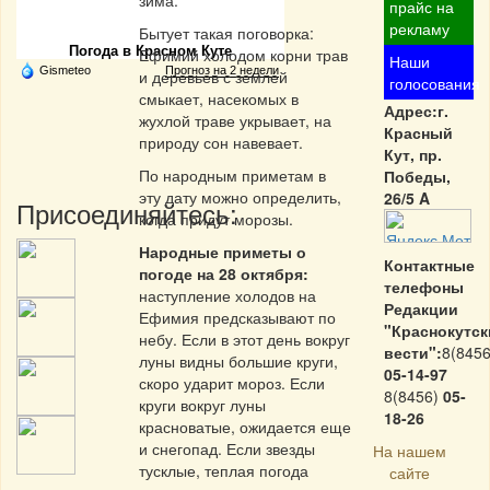
зима.
Частная реклама
прайс на
рекламу
Бытует такая поговорка:
Погода в Красном Куте
Ефимий холодом корни трав
Наши
Gismeteo
Прогноз на 2 недели
и деревьев с землей
голосования
смыкает, насекомых в
Адрес:г.
жухлой траве укрывает, на
Красный
природу сон навевает.
Кут, пр.
По народным приметам в
Победы,
эту дату можно определить,
26/5 A
Присоединяйтесь:
когда придут морозы.
Народные приметы о
Контактные
погоде на 28 октября:
телефоны
наступление холодов на
Редакции
Ефимия предсказывают по
"Краснокутск
небу. Если в этот день вокруг
вести":
8(8456
луны видны большие круги,
05-14-97
скоро ударит мороз. Если
8(8456)
05-
круги вокруг луны
18-26
красноватые, ожидается еще
и снегопад. Если звезды
На нашем
тусклые, теплая погода
сайте