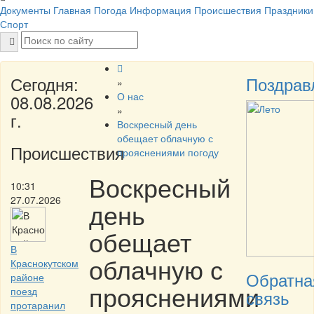
Документы
Главная
Погода
Информация
Происшествия
Праздники
Спорт
Сегодня:
Поздрав
»
О нас
08.08.2026
»
г.
Воскресный день
обещает облачную с
Происшествия
прояснениями погоду
Воскресный
10:31
27.07.2026
день
обещает
В
облачную с
Краснокутском
Обратна
районе
прояснениями
поезд
связь
протаранил