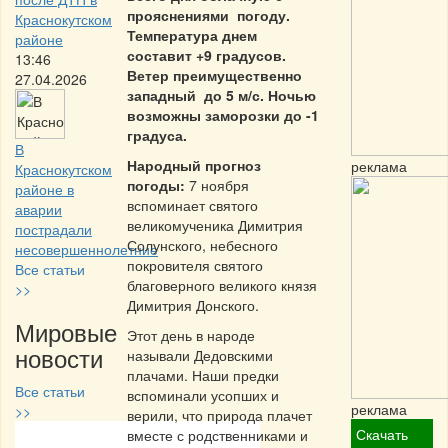
прояснениями погоду.
Краснокутском
Температура днем
районе
составит +9 градусов.
13:46
Ветер преимущественно
27.04.2026
западный до 5 м/с. Ночью
возможны заморозки до -1
градуса.
В
Народный прогноз
реклама
Краснокутском
погоды:
7 ноября
районе в
вспоминает святого
аварии
великомученика Димитрия
пострадали
Солунского, небесного
несовершеннолетние
покровителя святого
Все статьи
благоверного великого князя
>>
Димитрия Донского.
Мировые
Этот день в народе
новости
называли Дедовскими
плачами. Наши предки
Все статьи
вспоминали усопших и
реклама
>>
верили, что природа плачет
Скачать
вместе с родственниками и