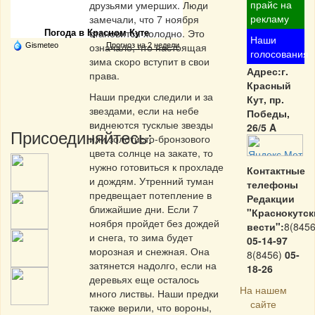
Частная реклама
прайс на
друзьями умерших. Люди
рекламу
замечали, что 7 ноября
становится холодно. Это
Погода в Красном Куте
Наши
означало, что настоящая
Gismeteo
Прогноз на 2 недели
голосования
зима скоро вступит в свои
Адрес:г.
права.
Красный
Наши предки следили и за
Кут, пр.
звездами, если на небе
Победы,
виднеются тусклые звезды
26/5 A
Присоединяйтесь:
или золотисто-бронзового
цвета солнце на закате, то
нужно готовиться к прохладе
Контактные
и дождям. Утренний туман
телефоны
предвещает потепление в
Редакции
ближайшие дни. Если 7
"Краснокутск
ноября пройдет без дождей
вести":
8(8456
и снега, то зима будет
05-14-97
морозная и снежная. Она
8(8456)
05-
затянется надолго, если на
18-26
деревьях еще осталось
На нашем
много листвы. Наши предки
сайте
также верили, что вороны,