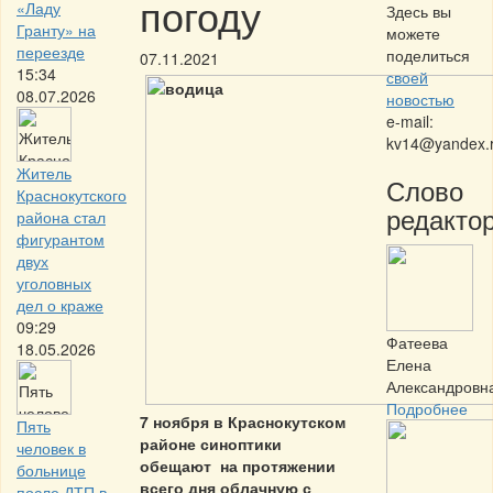
погоду
«Ладу
Здесь вы
Гранту» на
можете
переезде
поделиться
07.11.2021
15:34
своей
08.07.2026
новостью
e-mail:
kv14@yandex.
Житель
Слово
Краснокутского
редактор
района стал
фигурантом
двух
уголовных
дел о краже
09:29
Фатеева
18.05.2026
Елена
Александровн
Подробнее
7 ноября в Краснокутском
Пять
районе синоптики
человек в
обещают на протяжении
больнице
всего дня облачную с
после ДТП в