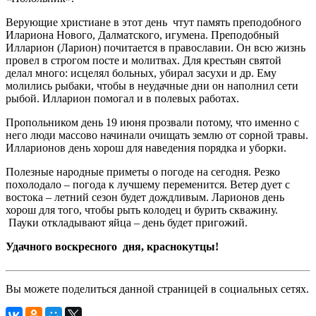
Верующие христиане в этот день чтут память преподобного
Илариона Нового, Далматского, игумена. Преподобный
Илларион (Ларион) почитается в православии. Он всю жизнь
провел в строгом посте и молитвах. Для крестьян святой
делал много: исцелял больных, убирал засухи и др. Ему
молились рыбаки, чтобы в неудачные дни он наполнил сети
рыбой. Илларион помогал и в полевых работах.
Пропольником день 19 июня прозвали потому, что именно с
него люди массово начинали очищать землю от сорной травы.
Илларионов день хорош для наведения порядка и уборки.
Полезные народные приметы о погоде на сегодня. Резко
похолодало – погода к лучшему переменится. Ветер дует с
востока – летний сезон будет дождливым. Ларионов день
хорош для того, чтобы рыть колодец и бурить скважину.
Пауки откладывают яйца – день будет пригожий.
Удачного воскресного дня, краснокутцы!
Вы можете поделиться данной страницей в социальных сетях.