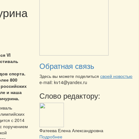
урина
ся VI
стиваль
Обратная связь
дов спорта.
Здесь вы можете поделиться
своей новостью
олее 800
e-mail: kv14@yandex.ru
 российских
сле и наша
Слово редактору:
нчурина.
тиваль
олимпийских
дится с 2014
 с поручением
Фатеева Елена Александровна
кой
Подробнее
тии