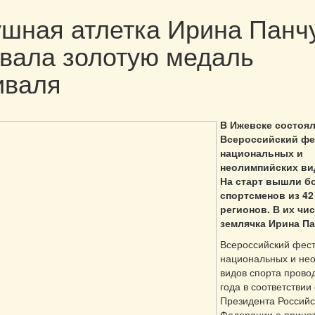
шная атлетка Ирина Панч
вала золотую медаль
иваля
В Ижевске состоял
Всероссийский фе
национальных и
неолимпийских ви
На старт вышли б
спортсменов из 42
регионов. В их чи
землячка Ирина Па
Всероссийский фес
национальных и не
видов спорта прово
года в соответствии
Президента Российс
Федерации о приня