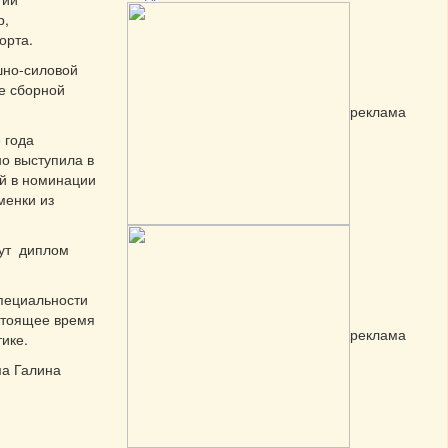
р,
орта.
шно-силовой
ве сборной
реклама
 года
но выступила в
ей в номинации
менки из
Кут диплом
специальности
астоящее время
реклама
ике.
ма Галина