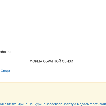
dex.ru
ФОРМА ОБРАТНОЙ СВЯЗИ
Спорт
ая атлетка Ирина Панчурина завоевала золотую медаль фестивал