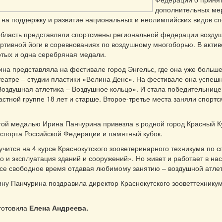
дополнительных ме
на поддержку и развитие национальных и неолимпийских видов сп
область представляли спортсмены региональной федерации возду
ортивной йоги в соревнованиях по воздушному многоборью. В акти
отых и одна серебряная медали.
на представляла на фестивале город Энгельс, где она уже больше
театре – студии пластики «Велина Денс». На фестивале она успеш
оздушная атлетика – Воздушное кольцо». И стала победительниц
астной группе 18 лет и старше. Второе-третье места заняли спортс
той медалью Ирина Панчурина привезла в родной город Красный 
спорта Российской Федерации и памятный кубок.
учится на 4 курсе Краснокутского зооветеринарного техникума по 
о и эксплуатация зданий и сооружений». Но живет и работает в н
 все свободное время отдавая любимому занятию – воздушной атлет
ну Панчурина поздравила директор Краснокутского зооветтехнику
готовила
Елена Андреева.