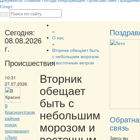
Документы
Главная
Погода
Информация
Происшествия
Праздники
Спорт
Сегодня:
Поздрав
»
О нас
08.08.2026
»
г.
Вторник обещает быть
с небольшим морозом
Происшествия
и восточным ветром
Вторник
10:31
27.07.2026
обещает
быть с
В
небольшим
Краснокутском
Обратна
районе
морозом и
поезд
связь
протаранил
восточным
«Ладу
Здесь вы