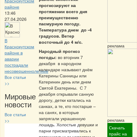
Краснокутском
прогнозируют на
районе
протяжении всего дня
13:46
преимущественно
27.04.2026
пасмурную погоду.
Температура днем до -4
градусов. Ветер
В
восточный до 4 м/с.
реклама
Краснокутском
Народный прогноз
районе в
погоды:
во вторник 7
аварии
декабря в народном
пострадали
календаре называют днём
несовершеннолетние
Катерины Санницы или
Все статьи
Катеринин день или днем
>>
Святой Екатерины. С 7
Мировые
декабря открывали санную
дорогу, детки катались на
новости
санках, а те, кто постарше –
на санях, в которые
Все статьи
запрягали украшенную
реклама
>>
лошадь. Холостые девушки и
Скачать
парни присматривались к
Частная реклама
прайс на
потенциальным невестам и