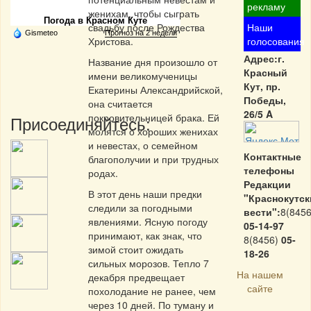
рекламу
женихам, чтобы сыграть
Погода в Красном Куте
свадьбу после Рождества
Наши
Gismeteo
Прогноз на 2 недели
Христова.
голосования
Адрес:г.
Название дня произошло от
Красный
имени великомученицы
Кут, пр.
Екатерины Александрийской,
Победы,
она считается
26/5 A
покровительницей брака. Ей
Присоединяйтесь:
молятся о хороших женихах
и невестах, о семейном
Контактные
благополучии и при трудных
телефоны
родах.
Редакции
В этот день наши предки
"Краснокутск
следили за погодными
вести":
8(8456
явлениями. Ясную погоду
05-14-97
принимают, как знак, что
8(8456)
05-
зимой стоит ожидать
18-26
сильных морозов. Тепло 7
На нашем
декабря предвещает
сайте
похолодание не ранее, чем
через 10 дней. По туману и