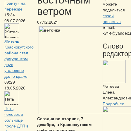
Гранту» на
можете
ветром
переезде
поделиться
15:34
своей
08.07.2026
новостью
07.12.2021
e-mail:
kv14@yandex.
Житель
Слово
Краснокутского
редактор
района стал
фигурантом
двух
уголовных
дел о краже
09:29
Фатеева
18.05.2026
Елена
Александровн
Подробнее
Пять
человек в
Сегодня во вторник, 7
больнице
декабря, в Краснокутском
после ДТП в
районе синоптики