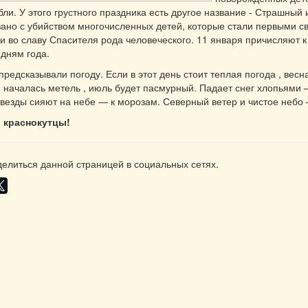
бли. У этого грустного праздника есть другое название - Страшный
зано с убийством многочисленных детей, которые стали первыми с
 во славу Спасителя рода человеческого. 11 января причисляют 
 дням года.
предсказывали погоду. Если в этот день стоит теплая погода , весн
и началась метель , июль будет пасмурный. Падает снег хлопьями 
везды сияют на небе — к морозам. Северный ветер и чистое небо
, краснокутцы!
елиться данной страницей в социальных сетях.