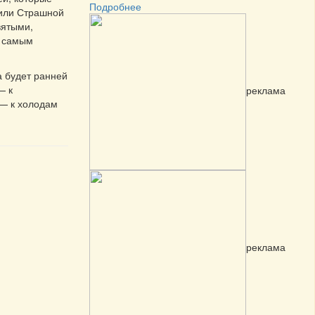
Подробнее
 или Страшной
вятыми,
к самым
а будет ранней
— к
реклама
 — к холодам
реклама