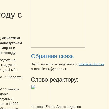
оду с
я, синоптики
раснокутском
 мороз и
ю погоду.
Обратная связь
оздуха не
Здесь вы можете поделиться
своей новостью
 градусов.
e-mail: kv14@yandex.ru
, до 3 м/с.
о -7. Вероятен
Слово редактору:
ы
:
11 января
ндарю
бручник.
ают о 14000
Фатеева Елена Александровна
й, которые