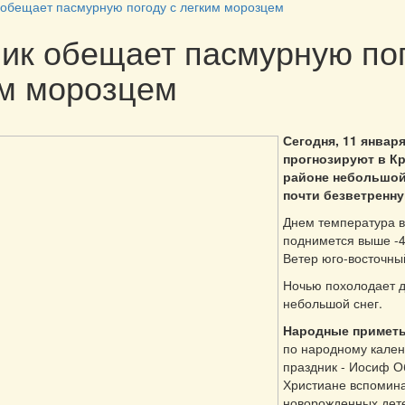
 обещает пасмурную погоду с легким морозцем
ик обещает пасмурную пог
им морозцем
Сегодня, 11 январ
прогнозируют в К
районе небольшой
почти безветренну
Днем температура в
поднимется выше -4
Ветер юго-восточный
Ночью похолодает д
небольшой снег.
Народные примет
по народному кале
праздник - Иосиф О
Христиане вспомин
новорожденных дете