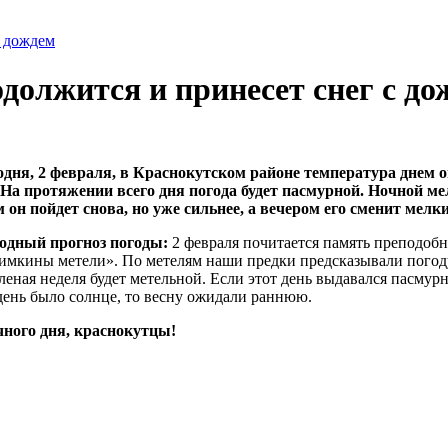
с дождем
должится и принесет снег с до
одня, 2 февраля, в Краснокутском районе температура днем 
. На протяжении всего дня погода будет пасмурной. Ночной м
 он пойдет снова, но уже сильнее, а вечером его сменит мелк
одный прогноз погоды:
2 февраля почитается память преподоб
имкины метели». По метелям наши предки предсказывали погоду 
еная неделя будет метельной. Если этот день выдавался пасмур
день было солнце, то весну ожидали раннюю.
чного дня, краснокутцы!