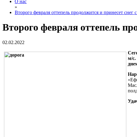
О нас
»
Второго февраля оттепель продолжится и принесет снег 
Второго февраля оттепель про
02.02.2022
Сег
м/с
днем
Нар
«Еф
Масл
пол
Уда