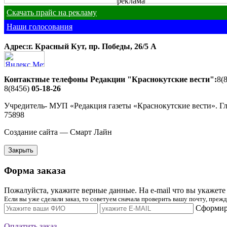
реклама
Скачать прайс на рекламу
Наши голосования
Адрес:г. Красный Кут, пр. Победы, 26/5 A
Контактные телефоны Редакции "Краснокутские вести":
8(
8(8456)
05-18-26
Учредитель- МУП «Редакция газеты «Краснокутские вести». Г
75898
Создание сайта — Смарт Лайн
Закрыть
Форма заказа
Пожалуйста, укажите верные данные. На e-mail что вы укажете 
Если вы уже сделали заказ, то советуем сначала проверить вашу почту, пре
Сформиро
Оплатить заказ