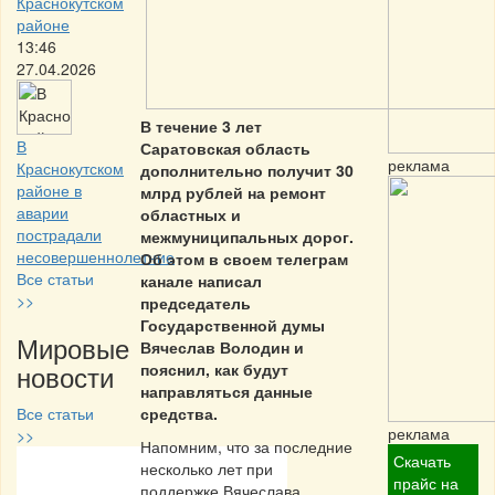
Краснокутском
районе
13:46
27.04.2026
В течение 3 лет
В
Саратовская область
реклама
Краснокутском
дополнительно получит 30
районе в
млрд рублей на ремонт
аварии
областных и
пострадали
межмуниципальных дорог.
несовершеннолетние
Об этом в своем телеграм
Все статьи
канале написал
>>
председатель
Государственной думы
Мировые
Вячеслав Володин и
новости
пояснил, как будут
направляться данные
Все статьи
средства.
реклама
>>
Напомним, что за последние
Скачать
несколько лет при
Частная реклама
прайс на
поддержке Вячеслава