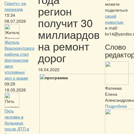
Гранту» на
можете
регион
переезде
поделиться
15:34
своей
получит 30
08.07.2026
новостью
e-mail:
миллиардов
kv14@yandex.
на ремонт
Житель
Слово
Краснокутского
редактор
дорог
района стал
фигурантом
двух
16.04.2022
уголовных
дел о краже
09:29
Фатеева
18.05.2026
Елена
Александровн
Подробнее
Пять
человек в
больнице
после ДТП в