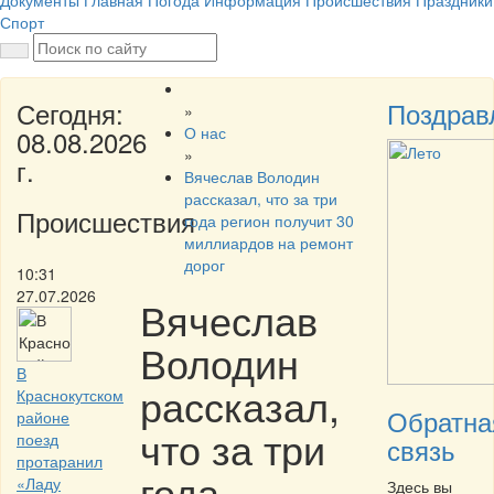
Документы
Главная
Погода
Информация
Происшествия
Праздники
Спорт
Сегодня:
Поздрав
»
О нас
08.08.2026
»
г.
Вячеслав Володин
рассказал, что за три
Происшествия
года регион получит 30
миллиардов на ремонт
дорог
10:31
27.07.2026
Вячеслав
Володин
В
рассказал,
Краснокутском
Обратна
районе
что за три
поезд
связь
протаранил
года
«Ладу
Здесь вы