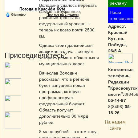
рекламу
Володина удалось передать
Погода в Красном Куте
самые загруженные,
Наши
Gismeteo
Прогноз на 2 недели
разбитые трассы на
голосования
федеральный уровень –
Адрес:г.
теперь их всего почти 2500
Красный
км.
Кут, пр.
Победы,
Однако стоит дальнейшая
26/5 A
значимая задача - следует
Присоединяйтесь:
ускорить ремонт областных и
муниципальных дорог.
Контактные
Вячеслав Володин
телефоны
рассказал, что в регионе
Редакции
будет запущена новая
"Краснокутск
программа, которую
вести":
8(8456
профинансирует
05-14-97
федеральный бюджет.
8(8456)
05-
Область получит
18-26
дополнительно 30 млрд
На нашем
рублей.
сайте
8 млрд рублей – в этом году,
остальные средства – в