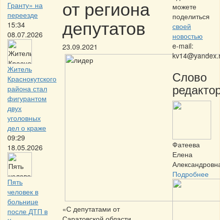
от региона
Гранту» на
можете
переезде
поделиться
депутатов
15:34
своей
08.07.2026
новостью
e-mail:
23.09.2021
kv14@yandex.
Житель
Слово
Краснокутского
редактор
района стал
фигурантом
двух
уголовных
дел о краже
09:29
Фатеева
18.05.2026
Елена
Александровн
Подробнее
Пять
человек в
больнице
«С депутатами от
после ДТП в
Саратовской области