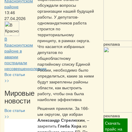
Краснокутском
обсуждали вопросы
районе
организации нашей будущей
13:46
работы. У депутатов-
27.04.2026
одномандатников работа
строится по
территориальному
В
принципу, в рамках округа.
реклама
Краснокутском
Что касается избранных
районе в
депутатов по
аварии
общеобластному
пострадали
партийному списку Единой
несовершеннолетние
России, необходимо было
Все статьи
определиться, какие за ними
>>
будут закреплены районы
области, как выстроить
Мировые
работу, чтобы она была
новости
наиболее эффективна
Решения приняли. За 166-
Все статьи
ым округом, где избран
реклама
>>
Александр Стрелюхин
, –
Скачать
закрепить
Глеба Хора
из
Частная реклама
прайс на
партийного списка ЕР. По