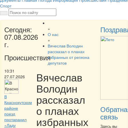
Документы
Главная
Погода
Информация
Происшествия
Праздники
Спорт
Сегодня:
Поздрав
»
О нас
07.08.2026
»
г.
Вячеслав Володин
рассказал о планах
Происшествия
избранных от региона
депутатов
10:31
Вячеслав
27.07.2026
Володин
рассказал
В
Краснокутском
о планах
Обратна
районе
поезд
связь
избранных
протаранил
«Ладу
Здесь вы