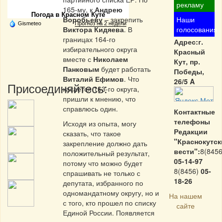
рекламу
165-му, к
Андрею
Погода в Красном Куте
Воробьеву
– закрепить
Наши
Gismeteo
Прогноз на 2 недели
Виктора Кидяева
. В
голосования
границах 164-го
Адрес:г.
избирательного округа
Красный
вместе с
Николаем
Кут, пр.
Панковым
будет работать
Победы,
Виталий Ефимов
. Что
26/5 A
Присоединяйтесь:
касается 163-го округа,
пришли к мнению, что
справлюсь один.
Контактные
телефоны
Исходя из опыта, могу
Редакции
сказать, что такое
"Краснокутск
закрепление должно дать
вести":
8(8456
положительный результат,
05-14-97
потому что можно будет
8(8456)
05-
спрашивать не только с
18-26
депутата, избранного по
одномандатному округу, но и
На нашем
с того, кто прошел по списку
сайте
Единой России. Появляется