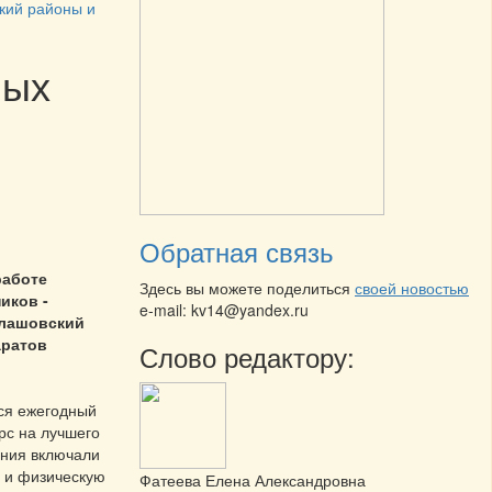
кий районы и
ных
Обратная связь
работе
Здесь вы можете поделиться
своей новостью
иков -
e-mail: kv14@yandex.ru
алашовский
аратов
Слово редактору:
ся ежегодный
рс на лучшего
ания включали
 и физическую
Фатеева Елена Александровна