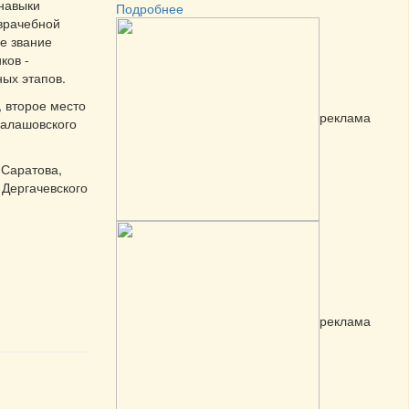
 навыки
Подробнее
врачебной
е звание
ков -
ых этапов.
, второе место
реклама
Балашовского
 Саратова,
 Дергачевского
реклама