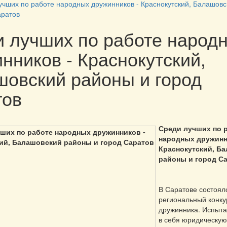
учших по работе народных дружинников - Краснокутский, Балашовс
аратов
 лучших по работе народ
нников - Краснокутский,
овский районы и город
тов
Среди лучших по 
народных дружинн
Краснокутский, Б
районы и город С
В Саратове состоял
региональный конку
дружинника. Испыт
в себя юридическую