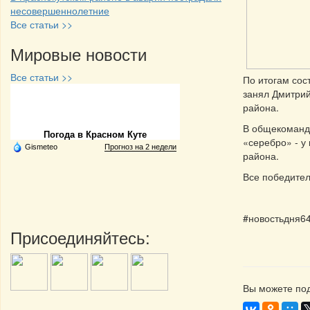
несовершеннолетние
Все статьи >>
Мировые новости
Все статьи >>
По итогам сос
занял Дмитрий
Частная реклама
района.
В общекомандн
Погода в Красном Куте
«серебро» - у
Gismeteo
Прогноз на 2 недели
района.
Все победите
#новостьдня6
Присоединяйтесь:
Вы можете под