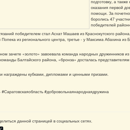
подготовку, а также
оказания первой до
помощи. За почетно
боролись 47 участни
победителей районн
тязаний победителем стал Асхат Машаев из Краснокутского района
 Попека из регионального центра, третье - у Максима Абахина из 
ом зачете «золото» завоевала команда народных дружинников из
 команды Балтайского района, «бронза» досталась представителям
ли награждены кубками, дипломами и ценными призами.
4 #Саратовскаяобласть #добровольнаянароднаядружина
елиться данной страницей в социальных сетях.